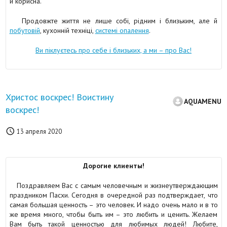
й корисна.
Продовжте життя не лише собі, рідним і близьким, але й
побутовій
, кухонній техніці,
системі опалення
.
Ви піклуєтесь про себе і близьких, а ми – про Вас!
Христос воскрес! Воистину
AQUAMENU
воскрес!

13 апреля 2020
Дорогие клиенты!
Поздравляем Вас с самым человечным и жизнеутверждающим
праздником Пасхи. Сегодня в очередной раз подтверждает, что
самая большая ценность – это человек. И надо очень мало и в то
же время много, чтобы быть им – это любить и ценить. Желаем
Вам быть такой ценностью для любимых людей! Любите,