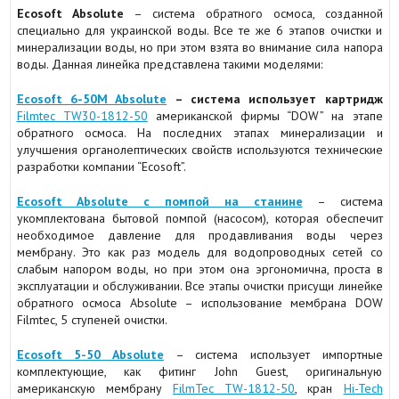
Ecosoft Absolute
– система обратного осмоса, созданной
специально для украинской воды. Все те же 6 этапов очистки и
минерализации воды, но при этом взята во внимание сила напора
воды. Данная линейка представлена такими моделями:
Ecosoft 6-50M Absolute
– система использует картридж
Filmtec TW30-1812-50
американской фирмы “DOW” на этапе
обратного осмоса. На последних этапах минерализации и
улучшения органолептических свойств используются технические
разработки компании “Ecosoft”.
Ecosoft Absolute с помпой на станине
– система
укомплектована бытовой помпой (насосом), которая обеспечит
необходимое давление для продавливания воды через
мембрану. Это как раз модель для водопроводных сетей со
слабым напором воды, но при этом она эргономична, проста в
эксплуатации и обслуживании. Все этапы очистки присущи линейке
обратного осмоса Absolute – использование мембрана DOW
Filmtec, 5 ступеней очистки.
Ecosoft 5-50 Absolute
– система использует импортные
комплектующие, как фитинг John Guest, оригинальную
американскую мембрану
FilmTec TW-1812-50
, кран
Hi-Tech