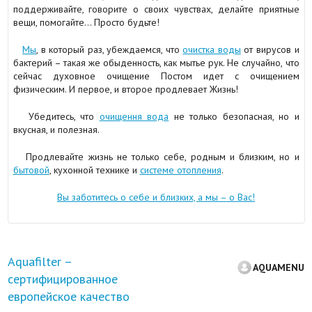
поддерживайте, говорите о своих чувствах, делайте приятные
вещи, помогайте… Просто будьте!
Мы
, в который раз, убеждаемся, что
очистка воды
от вирусов и
бактерий – такая же обыденность, как мытье рук. Не случайно, что
сейчас духовное очищение Постом идет с очищением
физическим. И первое, и второе продлевает Жизнь!
Убедитесь, что
очищення вода
не только безопасная, но и
вкусная, и полезная.
Продлевайте жизнь не только себе, родным и близким, но и
бытовой
, кухонной технике и
системе отопления
.
Вы заботитесь о себе и близких, а мы – о Вас!
Aquafilter –
AQUAMENU
сертифицированное
европейское качество