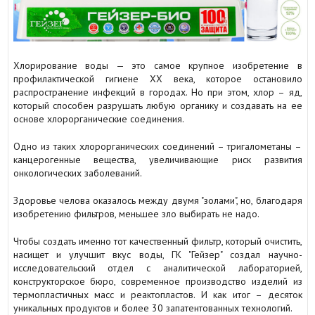
Хлорирование воды — это самое крупное изобретение в
профилактической гигиене XX века, которое остановило
распространение инфекций в городах. Но при этом, хлор – яд,
который способен разрушать любую органику и создавать на ее
основе хлорорганические соединения.
Одно из таких хлорорганических соединений – тригалометаны –
канцерогенные вещества, увеличивающие риск развития
онкологических заболеваний.
Здоровье челова оказалось между двумя "золами", но, благодаря
изобретению фильтров, меньшее зло выбирать не надо.
Чтобы создать именно тот качественный фильтр, который очистить,
насищет и улучшит вкус воды, ГК "Гейзер" создал научно-
исследовательский отдел с аналитической лабораторией,
конструкторское бюро, современное производство изделий из
термопластичных масс и реактопластов. И как итог – десяток
уникальных продуктов и более 30 запатентованных технологий.