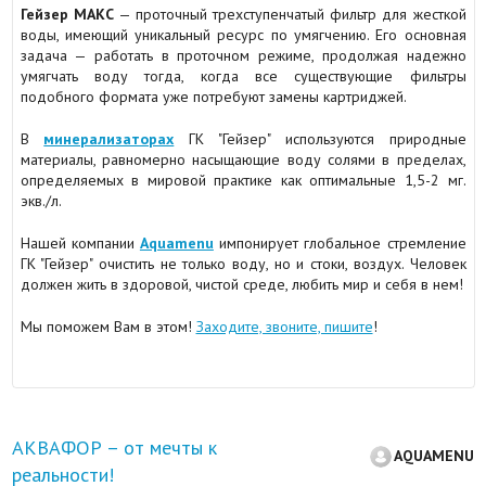
Гейзер МАКС
— проточный трехступенчатый фильтр для жесткой
воды, имеющий уникальный ресурс по умягчению. Его основная
задача — работать в проточном режиме, продолжая надежно
умягчать воду тогда, когда все существующие фильтры
подобного формата уже потребуют замены картриджей.
В
минерализаторах
ГК "Гейзер" используются природные
материалы, равномерно насыщающие воду солями в пределах,
определяемых в мировой практике как оптимальные 1,5-2 мг.
экв./л.
Нашей компании
Aquamenu
импонирует глобальное стремление
ГК "Гейзер" очистить не только воду, но и стоки, воздух. Человек
должен жить в здоровой, чистой среде, любить мир и себя в нем!
Мы поможем Вам в этом!
Заходите, звоните, пишите
!
АКВАФОР – от мечты к
AQUAMENU
реальности!