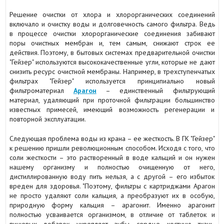
Решение очистки от хлора и хлорорганических соединений
включало и очистку воды и долговечность самого фильтра. Ведь
в процессе очистки хлорорганические соединения забивают
поры очистных мембран и, тем самым, снижают строк ее
действия. Поэтому, в бытовых системах предварительной очистки
"Гейзер" используются высококачественные угли, которые не дают
снизить ресурс очистной мембраны. Например, в трехступенчатых
фильтрах "Гейзер" используется принципиально новый
фильтроматериал
Арагон
– единственный фильтрующий
материал, удаляющий при проточной фильтрации большинство
известных примесей, имеющий возможность регенерации и
повторной эксплуатации.
Следующая проблема воды из крана – ее жесткость. В ГК "Гейзер"
к решению пришли революционным способом. Исходя с того, что
соли жесткости – это растворенный в воде кальций и он нужен
нашему организму и полностью очищенную от него,
дистиллированную воду пить нельзя, а с другой – его избыток
вреден для здоровья. "Поэтому, фильтры с картриджами Арагон
не просто удаляют соли кальция, а преобразуют их в особую,
природную форму кальция – арагонит. Именно арагонит
полностью усваивается организмом, в отличие от таблеток и
пищевых добавок, укрепляет зубы, сердце, костную ткань,