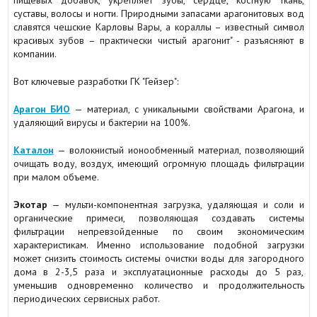
суставы, волосы и ногти. Природными запасами арагонитовых вод
славятся чешские Карловы Вары, а кораллы – известный символ
красивых зубов – практически чистый арагонит" - разъясняют в
компании.
Вот ключевые разработки ГК "Гейзер":
Арагон БИО
— материал, с уникальными свойствами Арагона, и
удаляющий вирусы и бактерии на 100%.
Каталон
— волокнистый ионообменный материал, позволяющий
очищать воду, воздух, имеющий огромную площадь фильтрации
при малом объеме.
Экотар
— мульти-компонентная загрузка, удаляющая и соли и
органические примеси, позволяющая создавать системы
фильтрации непревзойденные по своим экономическим
характеристикам. Именно использование подобной загрузки
может снизить стоимость системы очистки воды для загородного
дома в 2-3,5 раза и эксплуатационные расходы до 5 раз,
уменьшив одновременно количество и продолжительность
периодических сервисных работ.