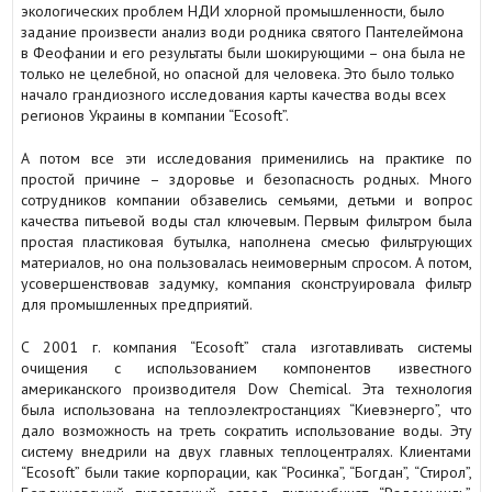
экологических проблем НДИ хлорной промышленности, было
задание произвести анализ води родника святого Пантелеймона
в Феофании и его результаты были шокирующими – она была не
только не целебной, но опасной для человека. Это было только
начало грандиозного исследования карты качества воды всех
регионов Украины в компании “Ecosoft”.
А потом все эти исследования применились на практике по
простой причине – здоровье и безопасность родных. Много
сотрудников компании обзавелись семьями, детьми и вопрос
качества питьевой воды стал ключевым. Первым фильтром была
простая пластиковая бутылка, наполнена смесью фильтрующих
материалов, но она пользовалась неимоверным спросом. А потом,
усовершенствовав задумку, компания сконструировала фильтр
для промышленных предприятий.
С 2001 г. компания “Ecosoft” стала изготавливать системы
очищения с использованием компонентов известного
американского производителя Dow Chemical. Эта технология
была использована на теплоэлектростанциях “Киевэнерго”, что
дало возможность на треть сократить использование воды. Эту
систему внедрили на двух главных теплоцентралях. Клиентами
“Ecosoft” были такие корпорации, как “Росинка”, “Богдан”, “Стирол”,