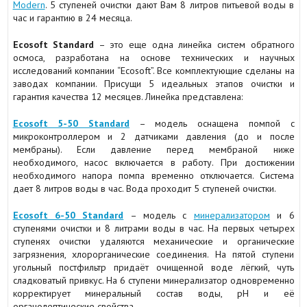
Modern
. 5 ступеней очистки дают Вам 8 литров питьевой воды в
час и гарантию в 24 месяца.
Ecosoft Standard
– это еще одна линейка систем обратного
осмоса, разработана на основе технических и научных
исследований компании “Ecosoft”. Все комплектующие сделаны на
заводах компании. Присущи 5 идеальных этапов очистки и
гарантия качества 12 месяцев. Линейка представлена:
Ecosoft 5-50 Standard
– модель оснащена помпой с
микроконтроллером и 2 датчиками давления (до и после
мембраны). Если давление перед мембраной ниже
необходимого, насос включается в работу. При достижении
необходимого напора помпа временно отключается. Система
дает 8 литров воды в час. Вода проходит 5 ступеней очистки.
Ecosoft 6-50 Standard
– модель с
минерализатором
и 6
ступенями очистки и 8 литрами воды в час. На первых четырех
ступенях очистки удаляются механические и органические
загрязнения, хлорорганические соединения. На пятой ступени
угольный постфильтр придаёт очищенной воде лёгкий, чуть
сладковатый привкус. На 6 ступени минерализатор одновременно
корректирует минеральный состав воды, рН и её
органолептические свойства.