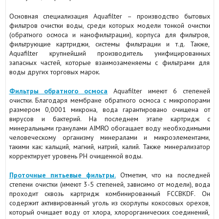
Основная специализация Aquafilter – производство бытовых
фильтров очистки воды, среди которых модели тонкой очистки
(обратного осмоса и нанофильтрации), корпуса для фильтров,
фильтрующие картриджи, системы фильтрации и т.д. Также,
Aquafilter крупнейший производитель унифицированных
запасных частей, которые взаимозаменяемы с фильтрами для
воды других торговых марок.
Фильтры обратного осмоса
Aquafilter имеют 6 степеней
очистки. Благодаря мембране обратного осмоса с микропорами
размером 0,0001 микрона, вода гарантировано очищена от
вирусов и бактерий. На последнем этапе картридж с
минеральными гранулами AIMRO обогащает воду необходимыми
человеческому организму минералами и микроэлементами,
такими как: кальций, магний, натрий, калий. Также минерализатор
корректирует уровень РН очищенной воды.
Проточные питьевые фильтры.
Отметим, что на последней
степени очистки (имеют 3-5 степеней, зависимо от модели), вода
проходит сквозь картридж комбинированный FCCBKDF. Он
содержит активированный уголь из скорлупы кокосовых орехов,
который очищает воду от хлора, хлорорганических соединений,