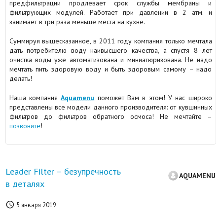
предфильтрации продлевает срок службы мембраны и
фильтрующих модулей. Работает при давлении в 2 атм. и
занимает в три раза меньше места на кухне.
Суммируя вышесказанное, в 2011 году компания только мечтала
дать потребителю воду наивысшего качества, а спустя 8 лет
очистка воды уже автоматизована и миниатюризована. Не надо
мечтать пить здоровую воду и быть здоровым самому – надо
делать!
Наша компания
Aquamenu
поможет Вам в этом! У нас широко
представлены все модели данного производителя: от кувшинных
фильтров до фильтров обратного осмоса! Не мечтайте –
позвоните
!
Leader Filter – безупречность
AQUAMENU
в деталях

5 января 2019