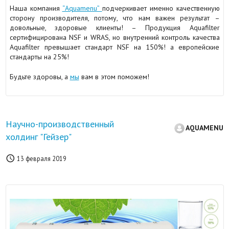
Наша компания
“Аquamenu”
подчеркивает именно качественную
сторону производителя, потому, что нам важен результат –
довольные, здоровые клиенты! – Продукция Aquafilter
сертифицирована NSF и WRAS, но внутренний контроль качества
Aquafilter превышает стандарт NSF на 150%! а европейские
стандарты на 25%!
Будьте здоровы, а
мы
вам в этом поможем!
Научно-производственный
AQUAMENU
холдинг "Гейзер"

13 февраля 2019