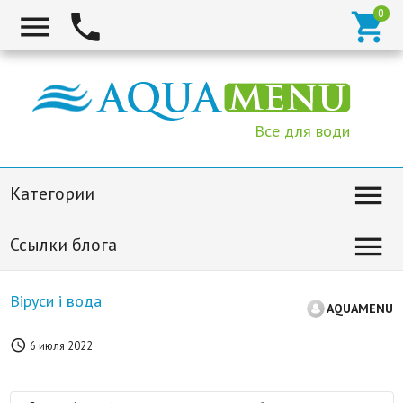



Все для води

Категории

Ссылки блога
Віруси і вода
AQUAMENU

6 июля 2022