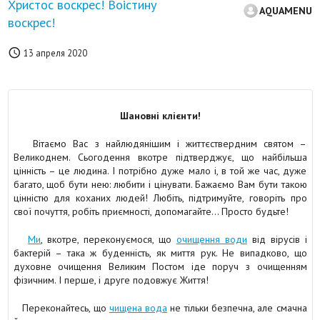
Христос воскрес! Воістину
AQUAMENU
воскрес!

13 апреля 2020
Шановні клієнти!
Вітаємо Вас з найлюдянішим і життєствердним святом –
Великоднем. Сьогодення вкотре підтверджує, що найбільша
цінність – це людина. І потрібно дуже мало і, в той же час, дуже
багато, щоб бути нею: любити і цінувати. Бажаємо Вам бути такою
цінністю для коханих людей! Любіть, підтримуйте, говоріть про
свої почуття, робіть приємності, допомагайте… Просто будьте!
Ми
, вкотре, переконуємося, що
очищення води
від вірусів і
бактерій – така ж буденність, як миття рук. Не випадково, що
духовне очищення Великим Постом іде поруч з очищенням
фізичним. І перше, і друге подовжує Життя!
Переконайтесь, що
чищена вода
не тільки безпечна, але смачна