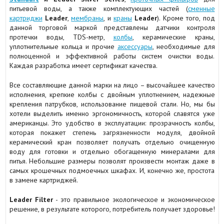
питьевой воды, а также комплектующих частей (
сменные
картриджи
Leader
,
мембраны
, и
краны
Leader
). Кроме того, под
данной торговой маркой представлены датчики контроля
протечки воды, TDS-метр,
колбы
, керамические краны,
уплотнительные кольца и прочие
аксессуары
, необходимые для
полноценной и эффективной работы систем очистки воды.
Каждая разработка имеет сертификат качества.
Все составляющие данной марки на лицо – высочайшее качество
исполнения, крепкие колбы с двойным уплотнением, надежные
крепления патрубков, использование пищевой стали. Но, мы бы
хотели выделить именно эргономичность, которой славятся уже
американцы. Это удобство в эксплуатации: прозрачность колбы,
которая покажет степень загрязненности модуля, двойной
керамический кран позволяет получать отдельно очищенную
воду для готовки и отдельно обогащенную минералами для
питья. Небольшие размеры позволят произвести монтаж даже в
самых крошечных подмоечных шкафах. И, конечно же, простота
в замене картриджей.
Leader Filter
- это правильное экологическое и экономическое
решение, в результате которого, потребитель получает здоровье!