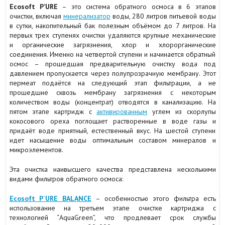
Ecosoft P’URE
– это система обратного осмоса в 6 этапов
очистки, включая
минерализатор
воды, 280 литров питьевой воды
в сутки, накопительный бак полезным объёмом до 7 литров. На
первых трех ступенях очистки удаляются крупные механические
и органические загрязнения, хлор и хлорорганические
соединения. Именно на четвертой ступени и начинается обратный
осмос – прошедшая предварительную очистку вода под
давлением пропускается через полупрозрачную мембрану. Этот
пермеат подаётся на следующий этап фильтрации, а не
прошедшие сквозь мембрану загрязнения с некоторым
количеством воды (концентрат) отводятся в канализацию. На
пятом этапе картридж с
активированным
углем из скорлупы
кокосового ореха поглощает растворенные в воде газы и
придаёт воде приятный, естественный вкус. На шестой ступени
идет насыщение воды оптимальным составом минералов и
микроэлементов.
Эта очистка наивысшего качества представлена несколькими
видами фильтров обратного осмоса:
Ecosoft P`URE BALANCE
– особенностью этого фильтра есть
использование на третьем этапе очистке картриджа с
технологией “AquaGreen”, что продлевает срок службы