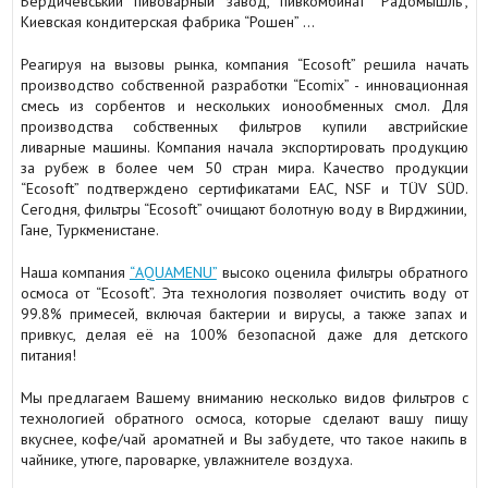
Бердичевський пивоварный завод, пивкомбинат “Радомышль”,
Киевская кондитерская фабрика “Рошен” …
Реагируя на вызовы рынка, компания “Ecosoft” решила начать
производство собственной разработки “Ecomix” - инновационная
смесь из сорбентов и нескольких ионообменных смол. Для
производства собственных фильтров купили австрийские
ливарные машины. Компания начала экспортировать продукцию
за рубеж в более чем 50 стран мира. Качество продукции
“Ecosoft” подтверждено сертификатами EAC, NSF и TÜV SÜD.
Сегодня, фильтры “Ecosoft” очищают болотную воду в Вирджинии,
Гане, Туркменистане.
Наша компания
“AQUAMENU”
высоко оценила фильтры обратного
осмоса от “Ecosoft”. Эта технология позволяет очистить воду от
99.8% примесей, включая бактерии и вирусы, а также запах и
привкус, делая её на 100% безопасной даже для детского
питания!
Мы предлагаем Вашему вниманию несколько видов фильтров с
технологией обратного осмоса, которые сделают вашу пищу
вкуснее, кофе/чай ароматней и Вы забудете, что такое накипь в
чайнике, утюге, пароварке, увлажнителе воздуха.