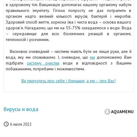
в здоровому тілі. Вакцинація допомагає нашому організму набути
правильного імунітету. Гігієна попросту не дає потрапити в
організм надто великій кількості вірусів, бактерій і мікробів.
Здоровий спосіб життя, корисна їжа і чиста вода – основа вашого
здоров’я. Нагадаємо, що ми на 55-75% складаємося з води. Вода
– середовище для всіх біохімічних реакцій в організмі,
теплоносій і розчинник.
Висновок очевидний – чистими мають бути не лише руки, але й
вода, яку ми споживаємо. І, очевидно, що
ми
допоможемо Вам
підібрати
систему очистки
води в відповідності з Вашими
побажаннями, потребами і можливостями.
Ви піклуєтесь про себе і близьких, а ми – про Вас!
Вирусы и вода
AQUAMENU

6 июля 2022