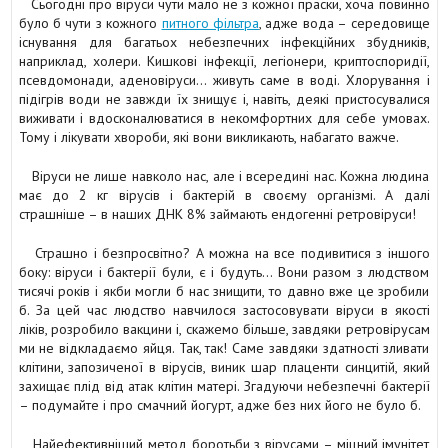
Сьогодні про віруси чути мало не з кожної праски, хоча повинно
було б чути з кожного
питного фільтра
, адже вода – середовище
існування для багатьох небезпечних інфекційних збудників,
наприклад, холери. Кишкові інфекції, легіонери, криптоспоридії,
псевдомонади, аденовіруси… живуть саме в воді. Хлорування і
підігрів води не завжди їх знищує і, навіть, деякі пристосувалися
виживати і вдосконалюватися в некомфортних для себе умовах.
Тому і лікувати хвороби, які вони викликають, набагато важче.
Віруси не лише навколо нас, але і всередині нас. Кожна людина
має до 2 кг вірусів і бактерій в своєму організмі. А далі
страшніше – в наших ДНК 8% займають ендогенні ретровіруси!
Страшно і безпросвітно? А можна на все подивитися з іншого
боку: віруси і бактерії були, є і будуть… Вони разом з людством
тисячі років і якби могли б нас знищити, то давно вже це зробили
б. За цей час людство навчилося застосовувати віруси в якості
ліків, розробило вакцини і, скажемо більше, завдяки ретровірусам
ми не відкладаємо яйця. Так, так! Саме завдяки здатності зливати
клітини, запозиченої в вірусів, виник шар плаценти синцитій, який
захищає плід від атак клітин матері. Згадуючи небезпечні бактерії
– подумайте і про смачний йогурт, адже без них його не було б.
Найефективніший метод боротьби з вірусами – міцний імунітет