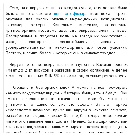
Сегодня о вирусах слышно с каждого утюга, хотя должно было
быть слышно с каждого
питьевого фильтра
, ведь вода – среда
обитания для многих опасных инфекционных возбудителей,
например, холеры. Кишечные инфекции, легионеллы,
криптоспоридии, псевдомонады, аденовирусы... живут в воде.
Хлорирование и подогрев воды не всегда их уничтожает и,
даже, некоторые приспособились выживать и
усовершенствоваться в некомфортных для себя условиях.
Поэтому, и лечить болезни, которые они вызывают, труднее.
Вирусы не только вокруг нас, но и внутри нас. Каждый человек
имеет до 2 кг вирусов и бактерий в своем организме. А делее
страшнее – в наших ДНК 8% занимают эндогенные ретровирусы!
Страшно и бесперспективно? А можно на все посмотреть
немного по-другому: вирусы и бактерии были, есть и будут… Они
вместе с человечеством тысячи лет и если бы могли нас
уничтожить, то давно бы уже это сделали. За этот период
человечество научилось применять вирусы в качестве лекарств,
разработало вакцины и, скажу больше, благодаря ретровирусам
мы не откладываем яйца. Да, да! Именно, благодаря свойствам
сливать клетки, заимствованные у вирусов, возник шар плаценты
синцитий, которой защищает плод от атак клеток матери.