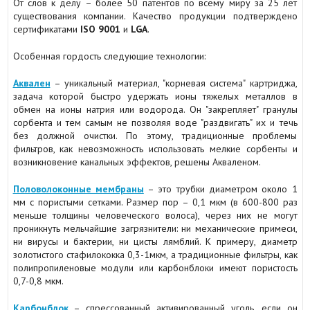
От слов к делу – более 50 патентов по всему миру за 25 лет
существования компании. Качество продукции подтверждено
сертификатами
ISO 9001
и
LGA
.
Особенная гордость следующие технологии:
Аквален
– уникальный материал, "корневая система" картриджа,
задача которой быстро удержать ионы тяжелых металлов в
обмен на ионы натрия или водорода. Он "закрепляет" гранулы
сорбента и тем самым не позволяя воде "раздвигать" их и течь
без должной очистки. По этому, традиционные проблемы
фильтров, как невозможность использовать мелкие сорбенты и
возникновение канальных эффектов, решены Акваленом.
Половолоконные мембраны
– это трубки диаметром около 1
мм с пористыми сетками. Размер пор – 0,1 мкм (в 600-800 раз
меньше толщины человеческого волоса), через них не могут
проникнуть мельчайшие загрязнители: ни механические примеси,
ни вирусы и бактерии, ни цисты лямблий. К примеру, диаметр
золотистого стафилококка 0,3-1мкм, а традиционные фильтры, как
полипропиленовые модули или карбонблоки имеют пористость
0,7-0,8 мкм.
Карбонблок
– спрессованный активированный уголь, если он