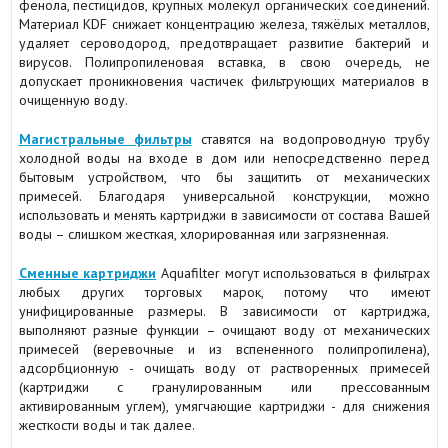
фенола, пестицидов, крупных молекул органических соединений.
Материал KDF снижает концентрацию железа, тяжёлых металлов,
удаляет сероводород, предотвращает развитие бактерий и
вирусов. Полипропиленовая вставка, в свою очередь, не
допускает проникновения частичек фильтрующих материалов в
очищенную воду.
Магистральные фильтры
ставятся на водопроводную трубу
холодной воды на входе в дом или непосредственно перед
бытовым устройством, что бы защитить от механических
примесей. Благодаря универсальной конструкции, можно
использовать и менять картриджи в зависимости от состава Вашей
воды – слишком жесткая, хлорированная или загрязненная.
Сменные картриджи
Aquafilter могут использоваться в фильтрах
любых других торговых марок, потому что имеют
унифицированные размеры. В зависимости от картриджа,
выполняют разные функции – очищают воду от механических
примесей (веревочные и из вспененного полипропилена),
адсорбционную - очищать воду от растворенных примесей
(картриджи с гранулированным или прессованным
активированным углем), умягчающие картриджи - для снижения
жесткости воды и так далее.