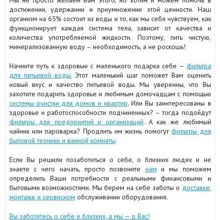
Мы не просто желаем Вам этого, но хотим и можем помочь в
достижении, удержании и приумножении этой ценности. Наш
организм на 65% состоит из воды и то, как мы себя чувствуем, как
функционирует каждая система тела, зависит от качества и
количества употребляемой жидкости. Поэтому, пить чистую,
минерализованную воду – необходимость, а не роскошь!
Начните путь к здоровью с маленького подарка себе –
фильтра
для питьевой воды.
Этот маленький шаг поможет Вам оценить
новый вкус и качество питьевой воды. Мы уверенны, что Вы
захотите подарить здоровье и любимым домочадцам с помощью
системы очистки для домов и квартир
. Или Вы заинтересованы в
здоровье и работоспособности подчиненных? – тогда подойдут
фильтры для предприятий и организаций
. А как же любимый
чайник или пароварка? Продлить им жизнь помогут
фильтры для
бытовой техники и ванной комнаты
.
Если Вы решили позаботиться о себе, о близких людях и не
знаете с чего начать, просто позвоните
нам
и мы поможем
определить Ваши потребности с реальными финансовыми и
бытовыми возможностями. Мы берем на себе заботы о
доставке
,
монтаже и сервисном
обслуживании оборудования.
Вы заботитесь о себе и близких, а мы — о Вас!