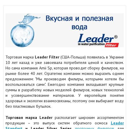
Торговая марка
Leader Filter
(США-Польша) появилась в Украине
10 лет назад и уже завоевала потребителя ценой и качеством.
Но сама компания Amii Sp, которая проводит сборку фильтров, на
рынке более 40 лет. Стратегию компании можно выразить одним
предложением: "Мы производим фильтры, которыми хотели бы
воспользоваться сами". Ежегодно компания вкладывает крупные
суммы в разработку новых моделей фильтров, новых технологий
и усовершенствование материалов. У европейцев понятия
здоровья и экологии взаимосвязаны, поэтому они выбирают воду
без пластиковых бутылок.
Торговая марка Leader
располагает широким ассортиментом
продукции – это выпуск систем обратного осмоса
Leader
Standart
и Leader
Silver
Series
,
проточных фильтров
для