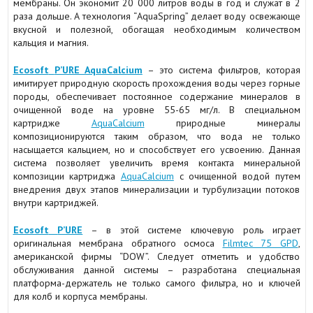
мембраны. Он экономит 20 000 литров воды в год и служат в 2
раза дольше. А технология “AquaSpring” делает воду освежающе
вкусной и полезной, обогащая необходимым количеством
кальция и магния.
Ecosoft
P’URE AquaCalcium
– это система фильтров, которая
имитирует природную скорость прохождения воды через горные
породы, обеспечивает постоянное содержание минералов в
очищенной воде на уровне 55-65 мг/л. В специальном
картридже
AquaCalcium
природные минералы
композиционируются таким образом, что вода не только
насыщается кальцием, но и способствует его усвоению. Данная
система позволяет увеличить время контакта минеральной
композиции картриджа
AquaCalcium
с очищенной водой путем
внедрения двух этапов минерализации и турбулизации потоков
внутри картриджей.
Ecosoft
P’URE
– в этой системе ключевую роль играет
оригинальная мембрана обратного осмоса
Filmtec 75 GPD
,
американской фирмы “DOW”. Следует отметить и удобство
обслуживания данной системы – разработана специальная
платформа-держатель не только самого фильтра, но и ключей
для колб и корпуса мембраны.