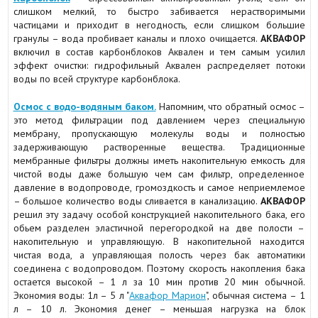
слишком мелкий, то быстро забивается нерастворимыми
частицами и приходит в негодность, если слишком большие
гранулы – вода пробивает каналы и плохо очищается.
АКВАФОР
включил в состав карбонблоков Аквален и тем самым усилил
эффект очистки: гидрофильный Аквален распределяет потоки
воды по всей структуре карбонблока.
Осмос с водо-водяным баком.
Напомним, что обратный осмос –
это метод фильтрации под давлением через специальную
мембрану, пропускающую молекулы воды и полностью
задерживающую растворенные вещества. Традиционные
мембранные фильтры должны иметь накопительную емкость для
чистой воды даже большую чем сам фильтр, определенное
давление в водопроводе, громоздкость и самое неприемлемое
– большое количество воды сливается в канализацию.
АКВАФОР
решил эту задачу особой конструкцией накопительного бака, его
обьем разделен эластичной перегородкой на две полости –
накопительную и управляющую. В накопительной находится
чистая вода, а управляющая полость через бак автоматики
соединена с водопроводом. Поэтому скорость накопления бака
остается высокой – 1 л за 10 мин против 20 мин обычной.
Экономия воды: 1л – 5 л "
Аквафор Марион
", обычная система – 1
л – 10 л. Экономия денег – меньшая нагрузка на блок