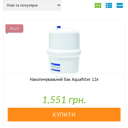



Акція
Накопичувальний бак Aquafilter 12л

У наявності
1,551 грн.