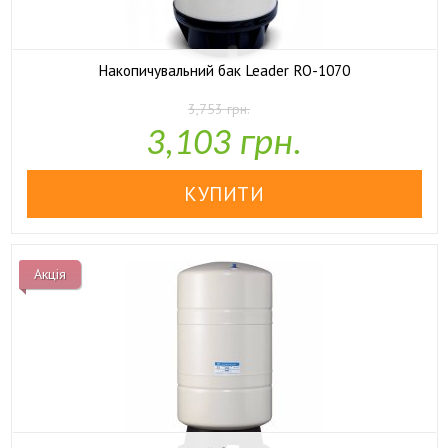
Накопичувальний бак Leader RO-1070
3,753 грн.

У наявності
3,103 грн.
Акція