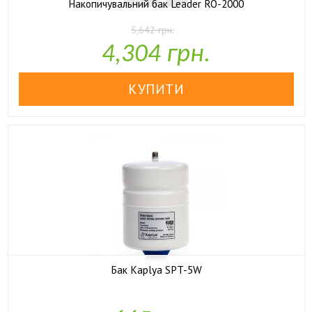
Накопичувальний бак Leader RO-2000
5,642 грн.

У наявності
4,304 грн.
Бак Kaplya SPT-5W

У наявності