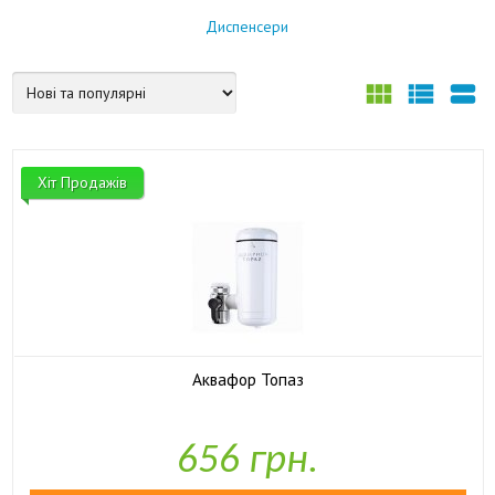
Диспенсери



Хіт Продажів
Аквафор Топаз

У наявності
656 грн.