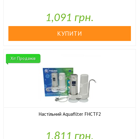

У наявності
1,091 грн.
Хіт Продажів
Настільний Aquafilter FHCTF2

У наявності
1,811 грн.