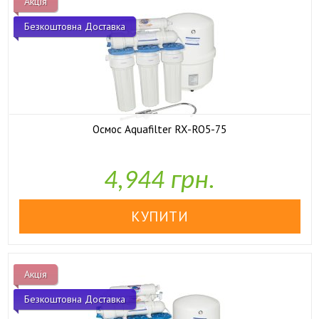
Акція
Безкоштовна Доставка
Осмос Aquafilter RX-RO5-75
4,944 грн.

У наявності
Акція
Безкоштовна Доставка