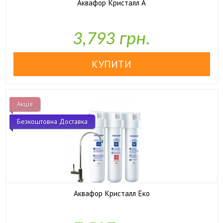
Аквафор Кристалл А

У наявності
3,793 грн.
Акція
Безкоштовна Доставка
Аквафор Кристалл Еко

У наявності