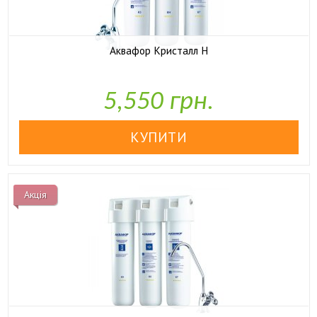
Аквафор Кристалл Н

У наявності
5,550 грн.
Акція