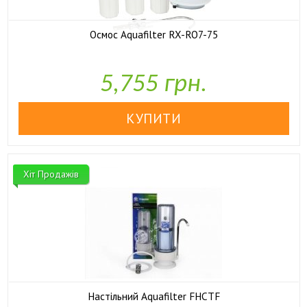
Осмос Aquafilter RX-RO7-75

У наявності
5,755 грн.
Хіт Продажів
Настільний Aquafilter FHCTF