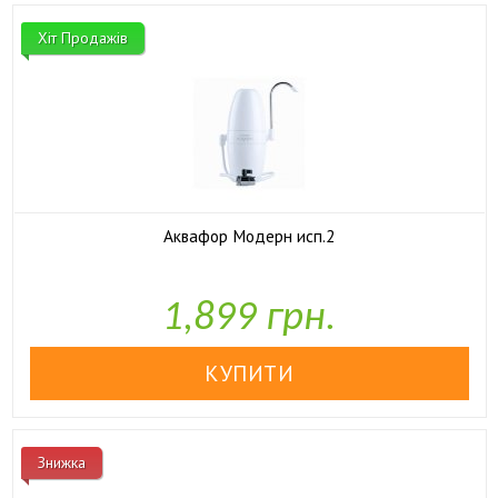
Хіт Продажів
Аквафор Модерн исп.2

У наявності
1,899 грн.
Знижка