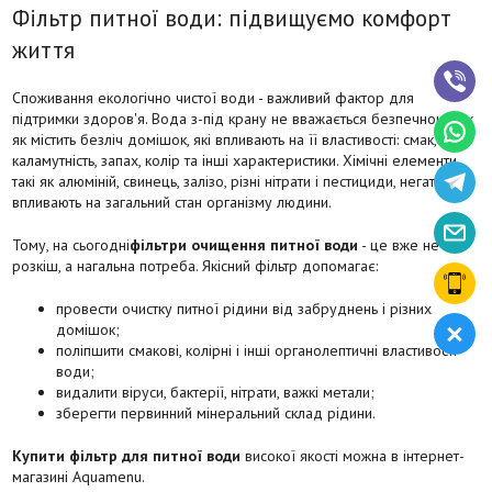
Фільтр питної води: підвищуємо комфорт
життя
Споживання екологічно чистої води - важливий фактор для
підтримки здоров'я. Вода з-під крану не вважається безпечною, так
як містить безліч домішок, які впливають на її властивості: смак,
каламутність, запах, колір та інші характеристики. Хімічні елементи,
такі як алюміній, свинець, залізо, різні нітрати і пестициди, негативно
впливають на загальний стан організму людини.
Тому, на сьогодні
фільтри очищення питної води
- це вже не
розкіш, а нагальна потреба. Якісний фільтр допомагає:
провести очистку питної рідини від забруднень і різних
домішок;
поліпшити смакові, колірні і інші органолептичні властивості
води;
видалити віруси, бактерії, нітрати, важкі метали;
зберегти первинний мінеральний склад рідини.
Купити фільтр для питної води
високої якості можна в інтернет-
магазині Aquamenu.