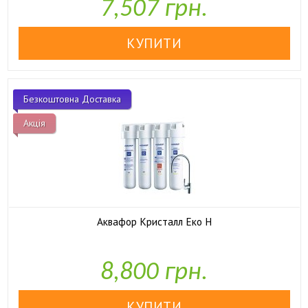
7,507 грн.
Безкоштовна Доставка
Акція
Аквафор Кристалл Еко Н
8,800 грн.

У наявності