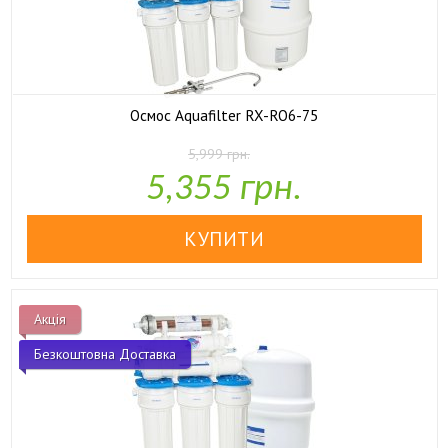
Осмос Aquafilter RX-RO6-75
5,999 грн.

У наявності
5,355 грн.
Акція
Безкоштовна Доставка