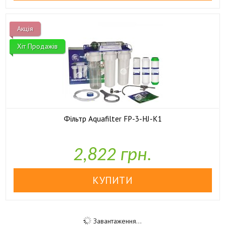
Акція
Хіт Продажів
Фільтр Aquafilter FP-3-HJ-K1
2,822 грн.

У наявності
Завантаження...