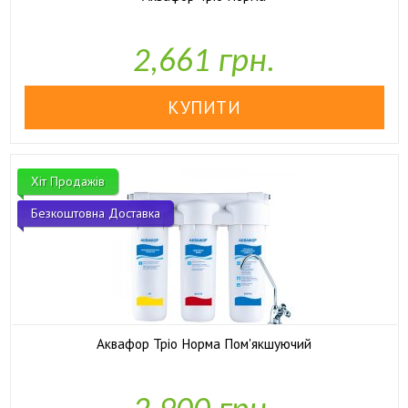

У наявності
2,661 грн.
Хіт Продажів
Безкоштовна Доставка
Аквафор Тріо Норма Пом'якшуючий

У наявності