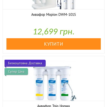
Аквафор Моріон DWM-101S
12,699 грн.

У наявності
Безкоштовна Доставка
Супер Ціна
Аквафор Тріо Норма