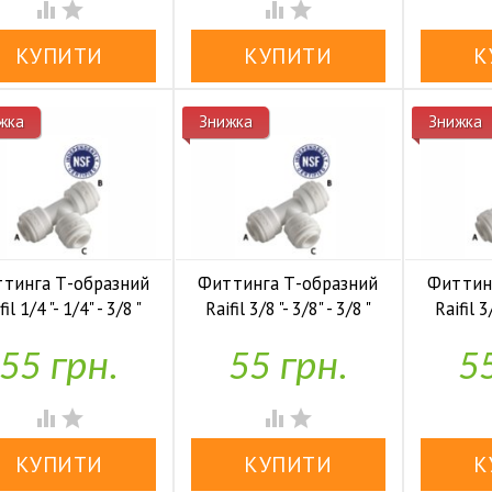




жка
Знижка
Знижка
тинга Т-образний
Фиттинга Т-образний
Фиттин
fil 1/4 "- 1/4" - 3/8 "
Raifil 3/8 "- 3/8" - 3/8 "
Raifil 3/
бка-трубка-трубка)
(трубка-трубка-трубка)
(трубка-
55 грн.
55 грн.
55



У наявності
У наявності



