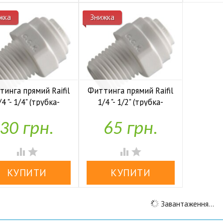
жка
Знижка
инга прямий Raifil
Фиттинга прямий Raifil
/4 "- 1/4" (трубка-
1/4 "- 1/2" (трубка-
внеш.резьба)
внеш.резьба)
30 грн.
65 грн.


У наявності
У наявності




Завантаження...