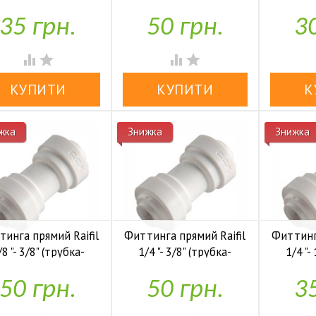
трубка)

У наявності
35 грн.
50 грн.
30


У наявності




жка
Знижка
Знижка
инга прямий Raifil
Фиттинга прямий Raifil
Фиттинга
/8 "- 3/8" (трубка-
1/4 "- 3/8" (трубка-
1/4 "-
трубка)
трубка)
50 грн.
50 грн.
35



У наявності
У наявності