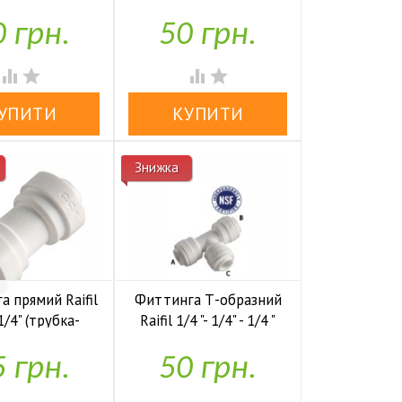
трубка)
трубка)
 грн.
50 грн.

У наявності
У наявності




Знижка
 прямий Raifil
Фиттинга Т-образний
 1/4" (трубка-
Raifil 1/4 "- 1/4" - 1/4 "
трубка)
(трубка-трубка-трубка)
 грн.
50 грн.

У наявності
У наявності