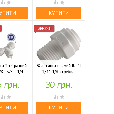




Знижка
га Т-образний
Фиттинга прямий Raifil
8 "- 3/8" - 1/4 "
1/4 "- 1/8" (трубка-
трубка-трубка)
внеш.резьба)
 грн.
30 грн.

У наявності
У наявності



