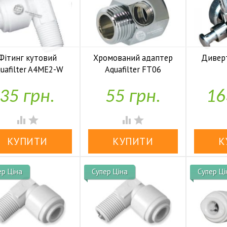
Фітинг кутовий
Хромований адаптер
Диверт
uafilter A4ME2-W
Aquafilter FT06



У наявності
У наявності
35 грн.
55 грн.
16




ер Ціна
Супер Ціна
Супер Ці