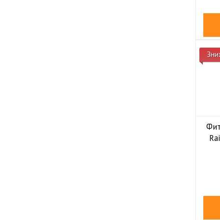
Зни
Фит
Rai
(тру