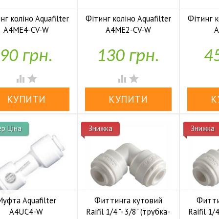
нг коліно Aquafilter
Фітинг коліно Aquafilter
Фітинг к
A4ME4-CV-W
A4ME2-CV-W
A



У наявності
У наявності
90 грн.
130 грн.
45




ер Ціна
Знижка
Знижка
Муфта Aquafilter
Фиттинга кутовий
Фитти
A4UC4-W
Raifil 1/4 "- 3/8" (трубка-
Raifil 1/