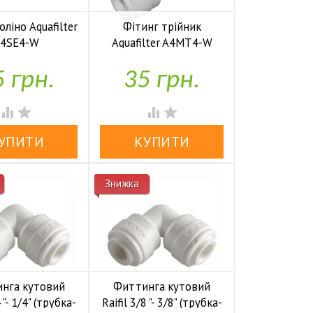
оліно Aquafilter
Фітинг трійник
4SE4-W
Aquafilter A4MT4-W

У наявності
У наявності
 грн.
35 грн.




Знижка
нга кутовий
Фиттинга кутовий
4 "- 1/4" (трубка-
Raifil 3/8 "- 3/8" (трубка-