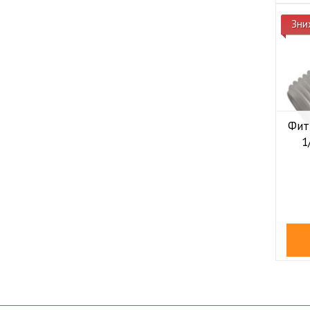
Зни
Фитт
1