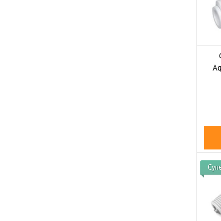
Aq
Суп