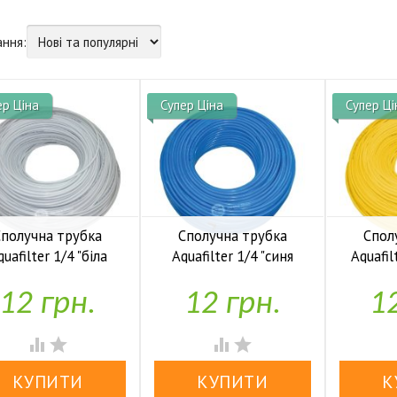
ання:
ер Ціна
Супер Ціна
Супер Ці
Сполучна трубка
Сполучна трубка
Спол
quafilter 1/4 "біла
Aquafilter 1/4 "синя
Aquafil



У наявності
У наявності
12 грн.
12 грн.
12



