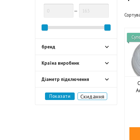
—
Сортув
Суп
бренд
Країна виробник
Діаметр підключення
A
Скидання