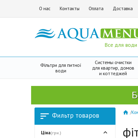
О нас
Контакты
Оплата
Доставка
Все для води
Системы очистки
Фільтри для питної
для квартир, домов
води
и коттеджей
Безкоштов
/
Ком


Фильтр товаров
фі
Ціна
(грн.)