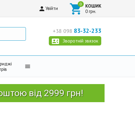

КОШИК

Увійти
0 грн.
83-32-233
+38 098

Зворотній звязок
триджі

трів
 2999 грн!