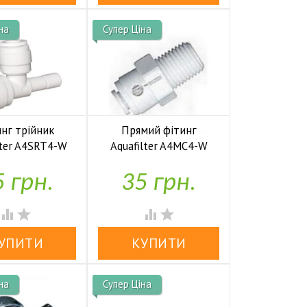
на
Супер Ціна
нг трійник
Прямий фітинг
lter A4SRT4-W
Aquafilter A4MC4-W

У наявності
У наявності
 грн.
35 грн.




на
Супер Ціна