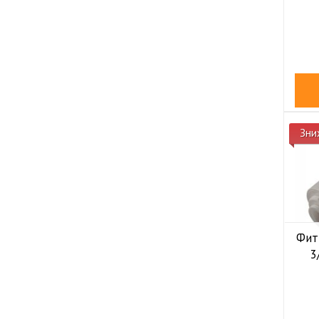
Зни
Фитт
3