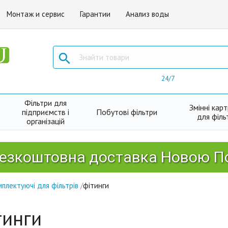
Монтаж и сервис
Гарантии
Анализ воды

24/7
Фільтри для
Змінні кар
підприємств і
Побутові фільтри
для філь
організацій
на доставка Новою Поштою від
плектуючі для фільтрів
/
фітинги
тинги