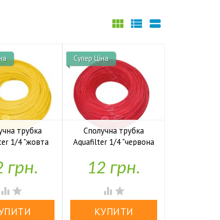



на
Супер Ціна
учна трубка
Сполучна трубка
ter 1/4 "жовта
Aquafilter 1/4 "червона

У наявності
У наявності
 грн.
12 грн.



