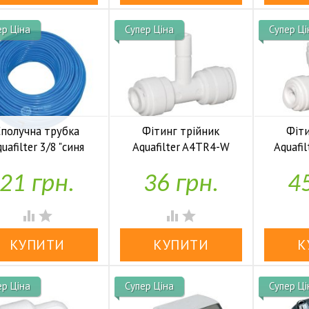
ер Ціна
Супер Ціна
Супер Ці
Сполучна трубка
Фітинг трійник
Фіти
uafilter 3/8 "синя
Aquafilter A4TR4-W
Aquafi



У наявності
У наявності
21 грн.
36 грн.
45




ер Ціна
Супер Ціна
Супер Ці