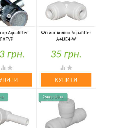
ор Aquafilter
Фітинг коліно Aquafilter
FXFVP
A4UE4-W

У наявності
У наявності
3 грн.
35 грн.




на
Супер Ціна