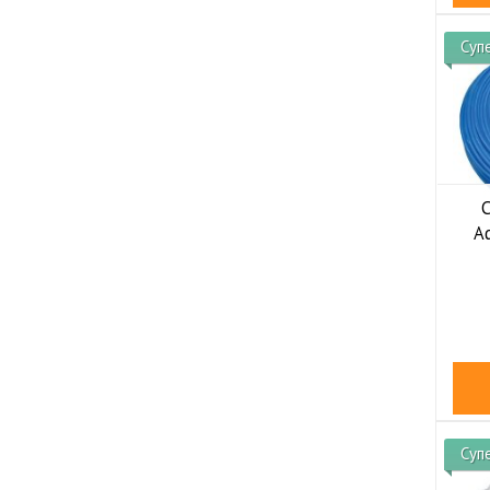
Суп
Aq
Суп