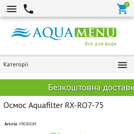



Все для води

Категорії
Безкоштовна доставка 
Осмос Aquafilter RX-RO7-75
Article:
FRO8JGM