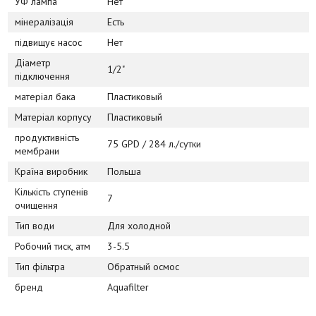
УФ лампа
Нет
мінералізація
Есть
підвищує насос
Нет
Діаметр
1/2"
підключення
матеріал бака
Пластиковый
Матеріал корпусу
Пластиковый
продуктивність
75 GPD / 284 л./сутки
мембрани
Країна виробник
Польша
Кількість ступенів
7
очищення
Тип води
Для холодной
Робочий тиск, атм
3-5.5
Тип фільтра
Обратный осмос
бренд
Aquafilter