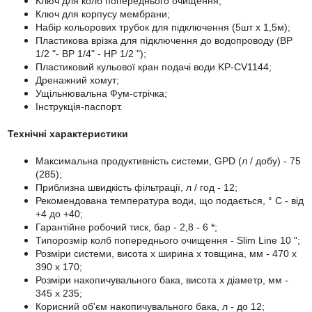
Ключ для колб попереднього очищення;
Ключ для корпусу мембрани;
Набір кольорових трубок для підключення (5шт х 1,5м);
Пластикова врізка для підключення до водопроводу (ВР
1/2 "- ВР 1/4" - НР 1/2 ");
Пластиковий кульової кран подачі води KP-CV1144;
Дренажний хомут;
Ущільнювальна Фум-стрічка;
Інструкція-паспорт.
Технічні характеристики
Максимальна продуктивність системи, GPD (л / добу) - 75
(285);
Приблизна швидкість фільтрації, л / год - 12;
Рекомендована температура води, що подається, ° C - від
+4 до +40;
Гарантійне робочий тиск, бар - 2,8 - 6 *;
Типорозмір колб попереднього очищення - Slim Line 10 ";
Розміри системи, висота х ширина х товщина, мм - 470 х
390 х 170;
Розміри накопичувального бака, висота х діаметр, мм -
345 х 235;
Корисний об'єм накопичувального бака, л - до 12;