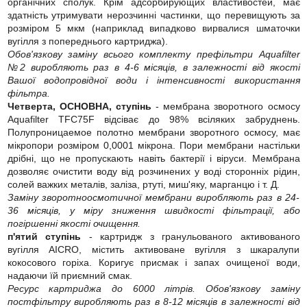
органічних сполук. Крім адсорбирующих властивостей, має
здатність утримувати нерозчинні частинки, що перевищують за
розміром 5 мкм (наприклад випадково вирвалися шматочки
вугілля з попереднього картриджа).
Обов'язкову заміну всього комплекту префільтри Aquafilter
№2 виробляють раз в 4-6 місяців, в залежності від якості
Вашої водопровідної води і інтенсивності використання
фільтра.
Четверта, ОСНОВНА, ступінь
- мембрана зворотного осмосу
Aquafilter TFC75F відсіває до 98% всіляких забруднень.
Полупроницаемое полотно мембрани зворотного осмосу, має
мікропори розміром 0,0001 мікрона. Пори мембрани настільки
дрібні, що не пропускають навіть бактерії і віруси. Мембрана
дозволяє очистити воду від розчинених у воді сторонніх рідин,
солей важких металів, заліза, ртуті, миш'яку, марганцю і т. Д.
Заміну зворотноосмотичної мембрани виробляють раз в 24-
36 місяців, у міру зниження швидкості фільтрації, або
погіршенні якості очищення.
п'ятий ступінь
- картридж з гранульованого активованого
вугілля AICRO, містить активоване вугілля з шкаралупи
кокосового горіха. Коригує присмак і запах очищеної води,
надаючи їй приємний смак.
Ресурс картриджа до 6000 літрів. Обов'язкову заміну
постфільтру виробляють раз в 8-12 місяців в залежності від