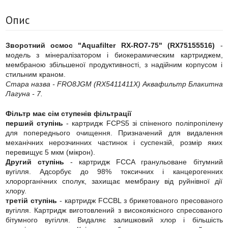
Опис
Зворотний осмос "Aquafilter RX-RO7-75" (RX75155516)
-
модель з мінералізатором і биокерамическим картриджем,
мембраною збільшеної продуктивності, з надійним корпусом і
стильним краном.
Стара назва - FRO8JGM (RX5411411X) Аквафильтр Блакитна
Лагуна - 7.
Фільтр має сім ступенів фільтрації
перший ступінь
- картридж FCPS5 зі спіненого поліпропілену
для попереднього очищення. Призначений для видалення
механічних нерозчинних частинок і суспензій, розмір яких
перевищує 5 мкм (мікрон).
Другий ступінь
- картридж FCCA гранульоване бітумний
вугілля. Адсорбує до 98% токсичних і канцерогенних
хлорорганічних сполук, захищає мембрану від руйнівної дії
хлору.
третій ступінь
- картридж FCCBL з брикетованого пресованого
вугілля. Картридж виготовлений з високоякісного спресованого
бітумного вугілля. Видаляє залишковий хлор і більшість