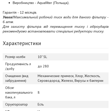
Виробництво - Aquafilter (Польща).
Гарантія - 12 місяців.
Увага!
Максимальний робочий тиск води для даного фільтру -
6 атм.
Для захисту фільтра від перевищення тиску і гідроударів
рекомендуємо встановлювати спеціальні редуктори тиску.
Характеристики
Розмір колби
10" SL
Продуктивність л
до 280
/добу
Очищення (вид
Механические примеси, Хлор, Жесткость,
забруднення)
Сероводород, Железо, Вирусы и бактерии
Обсяг
накопичувального
8
бака, л
Структорізатор
Есть