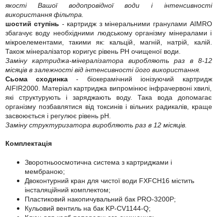
якості Вашої водопровідної води і інтенсивності
використання фільтра.
шостий ступінь
- картридж з мінеральними гранулами AIMRO
збагачує воду необхідними людському організму мінералами і
мікроелементами, такими як: кальцій, магній, натрій, калій.
Також мінералізатор коригує рівень РН очищеної води.
Заміну картриджа-мінералізатора виробляють раз в 8-12
місяців в залежності від інтенсивності його використання.
Сьома сходинка
- біокерамічний іонізуючий картридж
AIFIR2000. Матеріал картриджа випромінює інфрачервоні хвилі,
які структурують і заряджають воду. Така вода допомагає
організму позбавлятися від токсинів і вільних радикалів, краще
засвоюється і регулює рівень pH.
Заміну структуризатора виробляють раз в 12 місяців.
Комплектація
Зворотньоосмотична система з картриджами і
мембраною;
Двоконтурний кран для чистої води FXFCH16 містить
інсталяційний комплектом;
Пластиковий накопичувальний бак PRO-3200P;
Кульовий вентиль на бак KP-CV1144-Q;