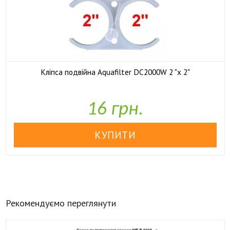
Кліпса подвійна Aquafilter DC2000W 2 "х 2"

У наявності
16 грн.
Рекомендуємо переглянути