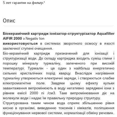
5 лет гарантии на фильтр.*
Опис
Біокерамічний картридж іонізатор-структурізатор Aquafilter
AIFIR 2000
з Negativ Ion
використовується
в системах зворотного осмосу в якості
заключної ступені очищення.
Біо-керамічний картридж призначений для іонізації і
структуризації води. До складу картриджа входить суміш глини і
порошку мінералу турмаліну, запеченого при високій
температурі. Турмалін - це один з найбільш енергетично
сильних кристалічних порід кварцу. Внаслідок нагрівання
турмаліну утворюються електричні заряди, і створюється слабке
електромагнітне поле. Завдяки цьому ефекту кульки
завантаження випромінюють в воду негативно заряджені іони з
рівнем емісії 2000 ni /см3. Таке випромінювання діє на
молекули води і надає їм правильну природну структуру.
Структурована таким чином вода сприяє збільшенню рівня
кисню в організмі, виведенню токсинів і хімікатів, поліпшення
функціонування нервової системи, нормалізації обміну речовин.