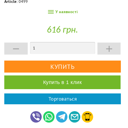
Article:
0499

У наявності
616 грн.


Купить в 1 клик
Торговаться