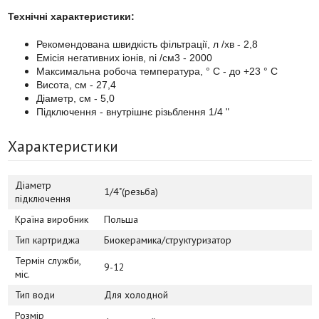
Технічні характеристики:
Рекомендована швидкість фільтрації, л /хв - 2,8
Емісія негативних іонів, ni /см3 - 2000
Максимальна робоча температура, ° С - до +23 ° С
Висота, см - 27,4
Діаметр, см - 5,0
Підключення - внутрішнє різьблення 1/4 "
Характеристики
Діаметр
1/4"(резьба)
підключення
Країна виробник
Польша
Тип картриджа
Биокерамика/структуризатор
Термін служби,
9-12
міс.
Тип води
Для холодной
Розмір