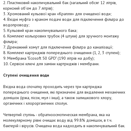
2. Пластиковий накопичувальний бак (загальний обсяг 12 літрів,
корисний об'єм до 7 літрів);
3. Хромований кульової кран «Крапля» для очищеної води;
4. Вхідні муфта з краном подачі води для підключення фільтра до
водопроводу;
5. Кульовий кран накопичувального бака;
6. Комплект кольорових трубок (4 штуки) для зручного монтажу
фільтра;
7. Дренажний хомут для підключення фільтра до каналізації;
8. Комплект картриджів попереднього очищення (1, 2, 3 ступені);
9. Мембрана "Ecosoft 50 GPD" (190 літрів на добу);
10. Сервісні ключі для заміни картриджів і мембрани.
Ступені очищення води
Вхідна вода спочатку проходить через три картриджа
попереднього очищення, які призначені для видалення механічних
домішок (іржа, пісок, мул і інші), а також залишкового хлору,
органічних і хлорорганічних сполук.
Четвертий ступінь - обратноосмотическая мембрана, яка на
молекулярному рівні очищає воду від 99.8% домішок, в т.ч.
бактерій і вірусів. Очищена вода надходить в накопичувальний бак.