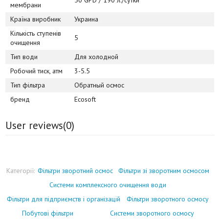
50 GPD / 190 л./сутки
мембрани
Країна виробник
Украина
Кількість ступенів
5
очищення
Тип води
Для холодной
Робочий тиск, атм
3-5.5
Тип фільтра
Обратный осмос
бренд
Ecosoft
User reviews(
0
)
Категорії:
Фільтри зворотний осмос
Фільтри зі зворотним осмосом
Системи комплексного очищення води
Фільтри для підприємств і організацій
Фільтри зворотного осмосу
Побутові фільтри
Системи зворотного осмосу