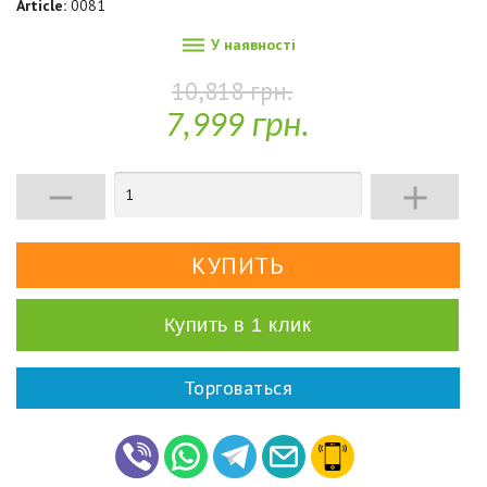
Article:
0081

У наявності
10,818 грн.
7,999 грн.


Купить в 1 клик
Торговаться