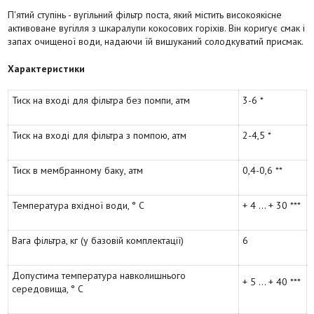
П'ятий ступінь - вугільний фільтр поста, який містить високоякісне
активоване вугілля з шкаралупи кокосових горіхів. Він коригує смак і
запах очищеної води, надаючи їй вишуканий солодкуватий присмак.
Характеристики
Тиск на вході для фільтра без помпи, атм
3-6 *
Тиск на вході для фільтра з помпою, атм
2-4,5 *
Тиск в мембранному баку, атм
0,4-0,6 **
Температура вхідної води, ° С
+ 4 ... + 30 ***
Вага фільтра, кг (у базовій комплектації)
6
Допустима температура навколишнього
+ 5 ... + 40 ***
середовища, ° С