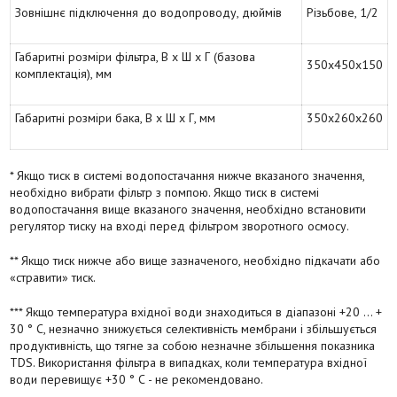
Зовнішнє підключення до водопроводу, дюймів
Різьбове, 1/2
Габаритні розміри фільтра, В х Ш х Г (базова
350х450х150
комплектація), мм
Габаритні розміри бака, В х Ш х Г, мм
350х260х260
* Якщо тиск в системі водопостачання нижче вказаного значення,
необхідно вибрати фільтр з помпою. Якщо тиск в системі
водопостачання вище вказаного значення, необхідно встановити
регулятор тиску на вході перед фільтром зворотного осмосу.
** Якщо тиск нижче або вище зазначеного, необхідно підкачати або
«стравити» тиск.
*** Якщо температура вхідної води знаходиться в діапазоні +20 ... +
30 ° С, незначно знижується селективність мембрани і збільшується
продуктивність, що тягне за собою незначне збільшення показника
TDS. Використання фільтра в випадках, коли температура вхідної
води перевищує +30 ° С - не рекомендовано.