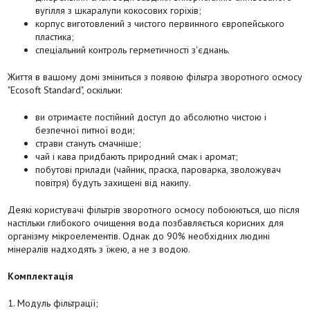
вугілля з шкаралупи кокосових горіхів;
корпус виготовлений з чистого первинного європейського
пластика;
спеціальний контроль герметичності з'єднань.
Життя в вашому домі зміниться з появою фільтра зворотного осмосу
"Ecosoft Standard", оскільки:
ви отримаєте постійний доступ до абсолютно чистою і
безпечної питної води;
страви стануть смачніше;
чай і кава придбають природний смак і аромат;
побутові прилади (чайник, праска, пароварка, зволожувач
повітря) будуть захищені від накипу.
Деякі користувачі фільтрів зворотного осмосу побоюються, що після
настільки глибокого очищення вода позбавляється корисних для
організму мікроелементів. Однак до 90% необхідних людині
мінералів надходять з їжею, а не з водою.
Комплектація
1. Модуль фільтрації;