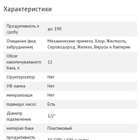
Характеристики
Продуктивність л
до 190
/добу
Очищення (вид
Механические примеси, Хлор, Жесткость,
забруднення)
Сероводород, Железо, Вирусы и бактерии
Обсяг
накопичувального
12
бака, л
Структорізатор
Нет
УФ лампа
Нет
мінералізація
Нет
підвищує насос
Есть
Діаметр
1/2"
підключення
матеріал бака
Пластиковый
продуктивність