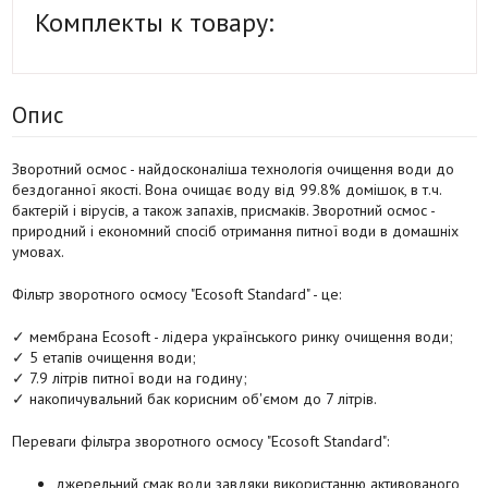
Комплекты к товару:
Опис
Зворотний осмос - найдосконаліша технологія очищення води до
бездоганної якості. Вона очищає воду від 99.8% домішок, в т.ч.
бактерій і вірусів, а також запахів, присмаків. Зворотний осмос -
природний і економний спосіб отримання питної води в домашніх
умовах.
Фільтр зворотного осмосу "Ecosoft Standard" - це:
✓ мембрана Ecosoft - лідера українського ринку очищення води;
✓ 5 етапів очищення води;
✓ 7.9 літрів питної води на годину;
✓ накопичувальний бак корисним об'ємом до 7 літрів.
Переваги фільтра зворотного осмосу "Ecosoft Standard":
джерельний смак води завдяки використанню активованого