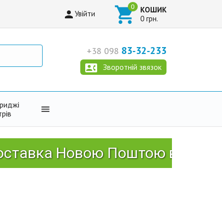

КОШИК

Увійти
0 грн.
83-32-233
+38 098

Зворотній звязок
триджі

трів
а Новою Поштою від 2999 грн!