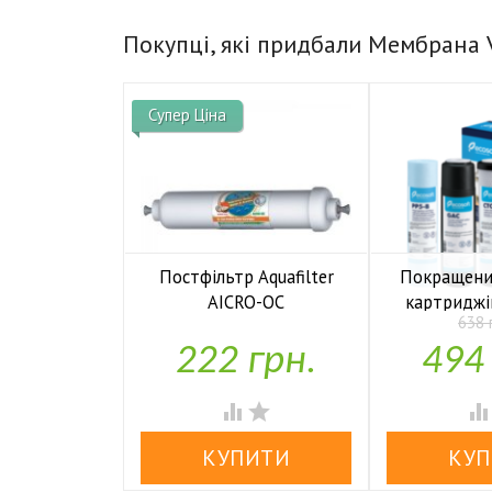
Покупці, які придбали Мембрана 
Супер Ціна
Постфільтр Aquafilter
Покращени
AICRO-QC
картриджі
638 
осмосу

У наявності
222 грн.
494

У н

