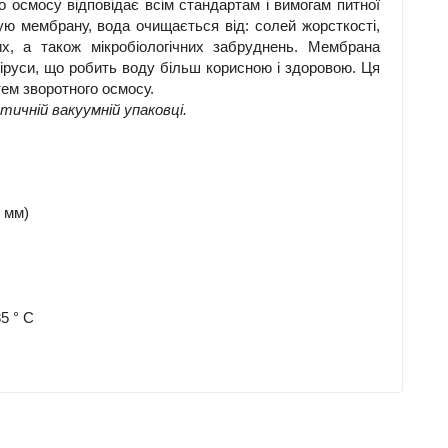
 осмосу відповідає всім стандартам і вимогам питної
ю мембрану, вода очищається від: солей жорсткості,
них, а також мікробіологічних забруднень. Мембрана
 віруси, що робить воду більш корисною і здоровою. Ця
ем зворотного осмосу.
чній вакуумній упаковці.
6 мм)
5 ° С