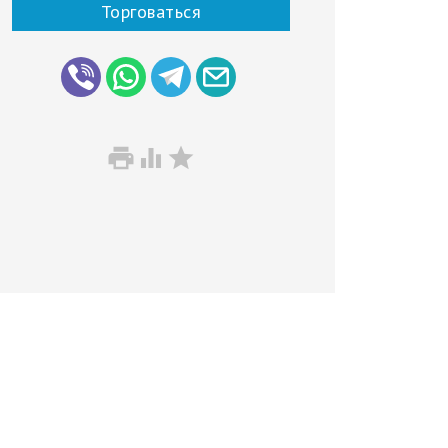
Торговаться


