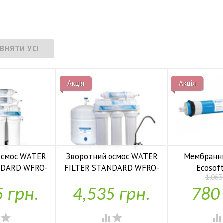
Акція
Акція
осмос WATER
Зворотний осмос WATER
Мембранн
NDARD WFRO-
FILTER STANDARD WFRO-
Ecosof
1,063
-50
5L-50

У н
5 грн.
4,535 грн.
780

аявності
У наявності



