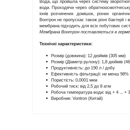
Вода, що пройшла через систему зворотного
води. Проходячи через обратноосмотічеську
іонів розчинених домішок, різних органіч
Вонтрон не пропускає також різні бактерії і
мембрана підходить для всіх побутових сист
Мембрана Вонтрон поставляється в гермети
Технічні характеристики:
Розмір (довжина): 12 дюймів (305 мм)
Розмір (Діаметр рулону): 1,8 дюймів (4
Продуктивність: до 190 л / добу
Ефективність фільтрації: не менш 98%
Пористість: 0,0001 мкм
Робочий тиск: від 2,5 до 8 атм
Робоча температура води: від + 4 ... + 3
Виробник: Vontron (Китай)