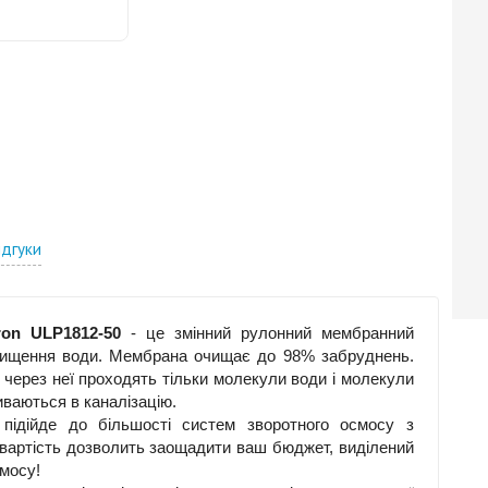
ідгуки
on ULP1812-50
- це змінний рулонний мембранний
очищення води. Мембрана очищає до 98% забруднень.
 через неї проходять тільки молекули води і молекули
иваються в каналізацію.
підійде до більшості систем зворотного осмосу з
а вартість дозволить заощадити ваш бюджет, виділений
смосу!