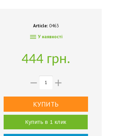
Article:
0463

У наявності
444 грн.


Купить в 1 клик