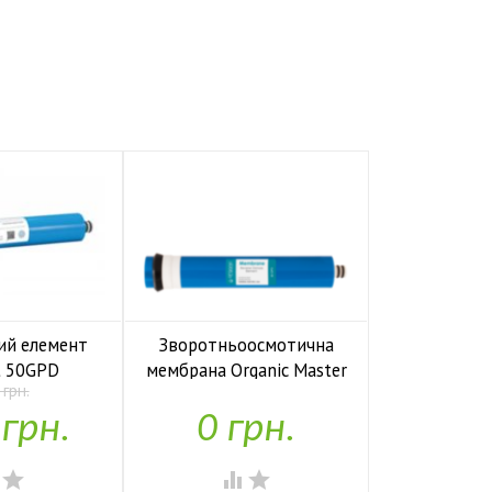
ий елемент
Зворотньоосмотична
Мембрана A
t 50GPD
мембрана Organic Master
181
 грн.


аявності
У наявності
У н
 грн.
0 грн.
688



