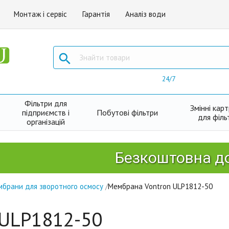
Монтаж і сервіс
Гарантія
Аналіз води

24/7
Фільтри для
Змінні кар
підприємств і
Побутові фільтри
для філь
організацій
Безкоштовна доставк
брани для зворотного осмосу
/
Мембрана Vontron ULP1812-50
 ULP1812-50