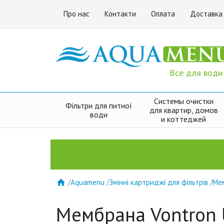
Про нас
Контакти
Оплата
Доставка
Все для води
Системы очистки
Фільтри для питної
для квартир, домов
води
и коттеджей
/
Aquamenu
/
Змінні картриджі для фільтрів
/
Мем

Мембрана Vontron