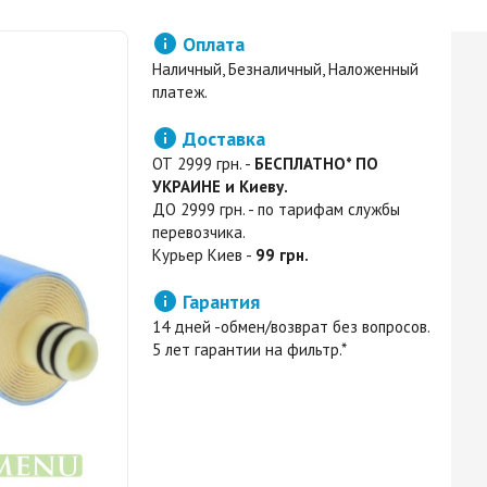

Оплата
Наличный, Безналичный, Наложенный
платеж.

Доставка
ОТ 2999 грн. -
БЕСПЛАТНО* ПО
УКРАИНЕ и Киеву.
ДО 2999 грн. - по тарифам службы
перевозчика.
Курьер Киев -
99 грн.

Гарантия
14 дней -обмен/возврат без вопросов.
5 лет гарантии на фильтр.*