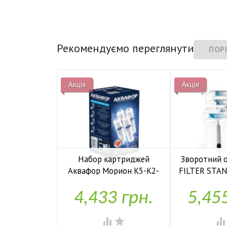
Рекомендуємо переглянути
Акція
Акція
Набор картриджей
Зворотний 
Аквафор Морион К5-К2-
FILTER STA
К7М-50S
6L
4,433 грн.
5,45


У наявності
У н

