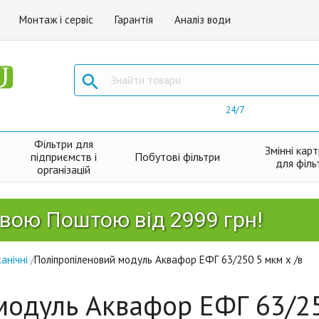
Монтаж і сервіс
Гарантія
Аналіз води

24/7
Фільтри для
Змінні кар
підприємств і
Побутові фільтри
для філь
організацій
оштою від 2999 грн!
анічні
/
Поліпропіленовий модуль Аквафор ЕФГ 63/250 5 мкм х /в
модуль Аквафор ЕФГ 63/25