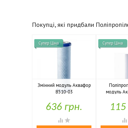
Покупці, які придбали Поліпропі
Супер Ціна
Супер Ціна
Змінний модуль Аквафор
Поліпро
B510-03
модуль А
63/250 2

У наявності
636 грн.
115

У н

