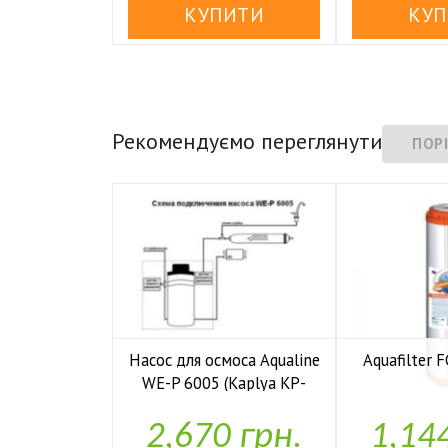
Рекомендуємо переглянути
Насос для осмоса Aqualine
Aquafilter
WE-P 6005 (Kaplya KP-

У н
P6005)
2,670 грн.
1,14