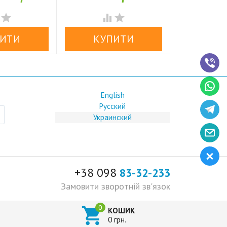


аявності
У наявності
У н




English
Русский
Украинский
+38 098
83-32-233
Замовити зворотній зв'язок

КОШИК
0 грн.