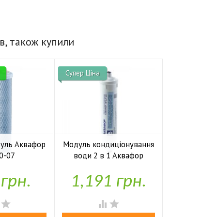
в, також купили
Супер Ціна
Супер Ціна
дуль Аквафор
Модуль кондиціонування
Змінний мо
0-07
води 2 в 1 Аквафор
B51


аявності
У наявності
У н
 грн.
1,191 грн.
722



