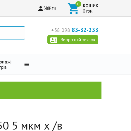

КОШИК

Увійти
0 грн.
83-32-233
+38 098

Зворотній звязок
триджі

трів
0 5 мкм х /в