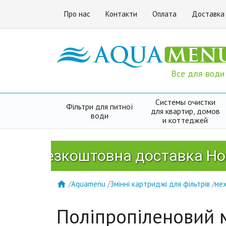
Про нас
Контакти
Оплата
Доставка
Все для води
Системы очистки
Фільтри для питної
для квартир, домов
води
и коттеджей
Безкоштовна доставка Новою П
/
Aquamenu
/
Змінні картриджі для фільтрів
/
мех

Поліпропіленовий 