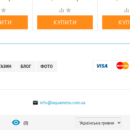


У наявності
У н




ГАЗИН
БЛОГ
ФОТО
info@aquamenu.com.ua


(
0
)