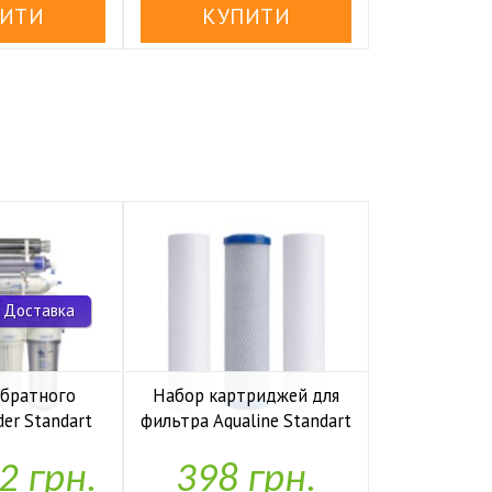
 Доставка
обратного
Набор картриджей для
Комп
der Standart
фильтра Aqualine Standart
накопите
io UF P
1-2-3
Kaplya
2 грн.
398 грн.
1,97