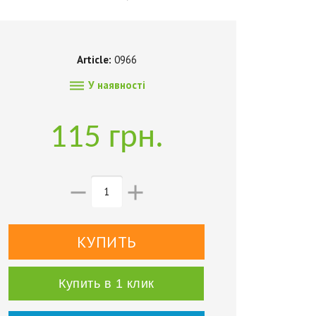
Article:
0966

У наявності
115 грн.


Купить в 1 клик