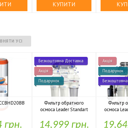
Безкоштовна Доставка
Акція
Акція
Подарунок
Подарунок
Безкоштовна
 FCCBHD20BB
Фильтр обратного
Фильтр 
осмоса Leader Standart
осмоса Lea
аявності
RO-6 bio UF
RO-6 b
4 грн.
14,999 грн.
19,64