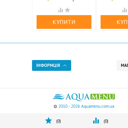

У наявності


ІНФОРМЦІЯ
МА
©
2010 - 2026 Aquamenu.com.ua


(
0
)
(
0
)