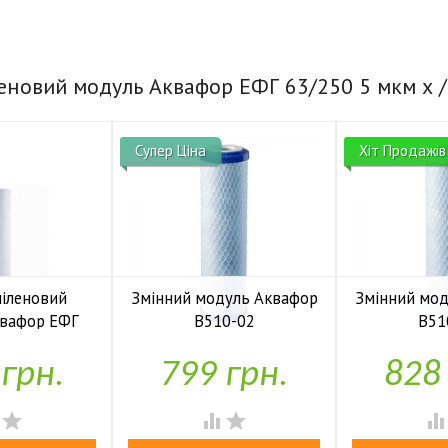
леновий модуль Аквафор ЕФГ 63/250 5 мкм х /
Супер Ціна
Хіт Продажів
піленовий
Змінний модуль Аквафор
Змінний мо
квафор ЕФГ
B510-02
B51
0 мкм х /в


У наявності
У н
 грн.
799 грн.
828
аявності



