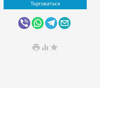
Торговаться


