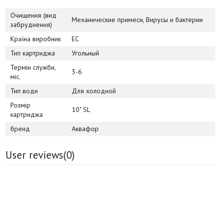
Очищення (вид
Механические примеси, Вирусы и бактерии
забруднення)
Країна виробник
ЕС
Тип картриджа
Угольный
Термін служби,
3-6
міс.
Тип води
Для холодной
Розмір
10" SL
картриджа
бренд
Аквафор
User reviews(
0
)