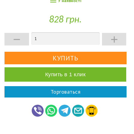

У наявності
828 грн.


Купить в 1 клик
Торговаться