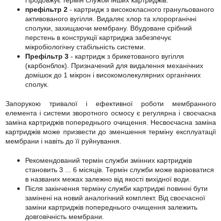
префільтр 2
- картридж з висококласного гранульованого
активованого вугілля. Видаляє хлор та хлорорганічні
сполуки, захищаючи мембрану. Вбудоване срібний
перстень в конструкції картриджа забезпечує
мікробіологічну стабільність системи.
Префільтр 3
- картридж з брикетованого вугілля
(карбонблок). Призначений для видалення механічних
домішок до 1 мікрон і високомолекулярних органічних
сполук.
Запорукою тривалої і ефективної роботи мембранного
елемента і системи зворотного осмосу є регулярна і своєчасна
заміна картриджів попереднього очищення. Несвоєчасна заміна
картриджів може призвести до зменшення терміну експлуатації
мембрани і навіть до її руйнування.
Рекомендований термін служби змінних картриджів
становить 3 ... 6 місяців. Термін служби може варіюватися
в названих межах залежно від якості вихідної води.
Після закінчення терміну служби картриджі повинні бути
замінені на новий аналогічний комплект. Від своєчасної
заміни картриджів попереднього очищення залежить
довговічність мембрани.