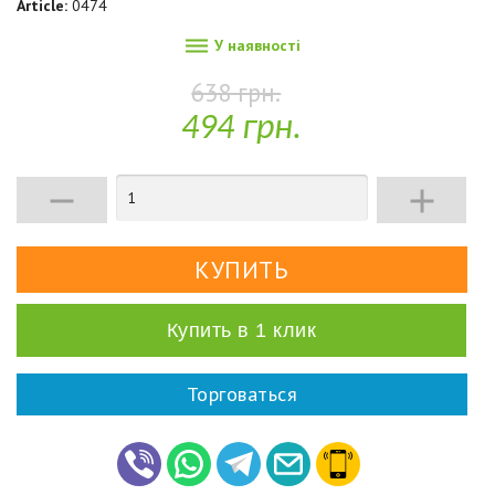
Article:
0474

У наявності
638 грн.
494 грн.


Купить в 1 клик
Торговаться