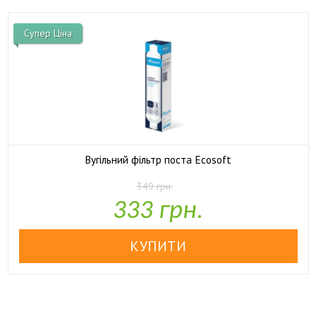
Супер Ціна
Вугільний фільтр поста Ecosoft
349 грн.

У наявності
333 грн.