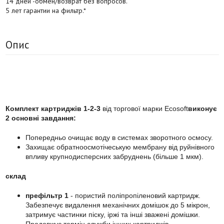
14 дней -обмен/возврат без вопросов.
5 лет гарантии на фильтр.*
Опис
Комплект картриджів 1-2-3
від торгової марки Ecosoft
виконує
2 основні завдання:
Попередньо очищає воду в системах зворотного осмосу.
Захищає обратноосмотічеськую мембрану від руйнівного
впливу крупнодисперсних забруднень (більше 1 мкм).
склад
префільтр 1
- пористий поліпропіленовий картридж.
Забезпечує видалення механічних домішок до 5 мікрон,
затримує частинки піску, іржі та інші зважені домішки.
Продовжує термін служби інших картриджів.