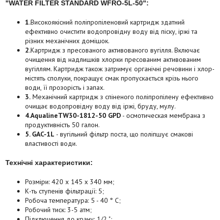
"WATER FILTER STANDARD WFRO-5L-50":
1.
Високоякісний поліпропіленовий картридж здатний
ефективно очистити водопровідну воду від піску, іржі та
різних механічних домішок.
2.
Картридж з пресованого активованого вугілля. Включає
очищення від надлишків хлорки пресованим активованим
вугіллям. Картридж також затримує органічні речовини і хлор-
містять сполуки, покращує смак пропускається крізь нього
води, її прозорість і запах.
3.
Механічний картридж з спіненого поліпропілену ефективно
очищає водопровідну воду від іржі, бруду, мулу.
4.
Aqualine
TW30-1812-50 GPD
- осмотическая мембрана з
продуктивність 50 галон.
5. GAC-1L
- вугільний фільтр поста, що поліпшує смакові
властивості води.
Технічні характеристики:
Розміри: 420 x 145 x 340 мм;
К-ть ступенів фільтрації: 5;
Робоча температура: 5 - 40 ° C;
Робочий тиск: 3-5 атм;
Підключення до крану: 1/2 ";