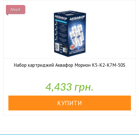
Акція
Набор картриджей Аквафор Морион К5-К2-К7М-50S

У наявності
4,433 грн.