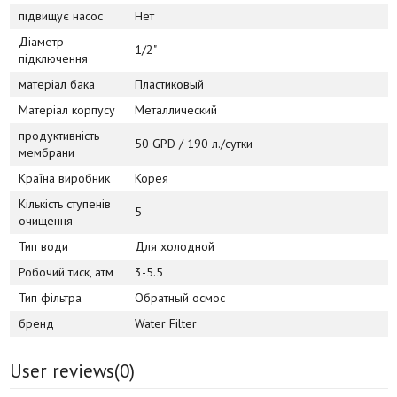
підвищує насос
Нет
Діаметр
1/2"
підключення
матеріал бака
Пластиковый
Матеріал корпусу
Металлический
продуктивність
50 GPD / 190 л./сутки
мембрани
Країна виробник
Корея
Кількість ступенів
5
очищення
Тип води
Для холодной
Робочий тиск, атм
3-5.5
Тип фільтра
Обратный осмос
бренд
Water Filter
User reviews(
0
)