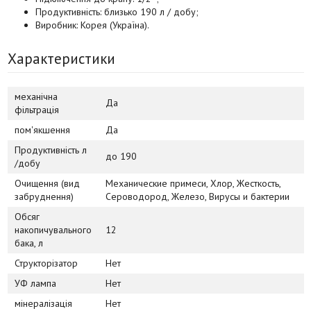
Продуктивність: близько 190 л / добу;
Виробник: Корея (Україна).
Характеристики
механічна
Да
фільтрація
пом'якшення
Да
Продуктивність л
до 190
/добу
Очищення (вид
Механические примеси, Хлор, Жесткость,
забруднення)
Сероводород, Железо, Вирусы и бактерии
Обсяг
накопичувального
12
бака, л
Структорізатор
Нет
УФ лампа
Нет
мінералізація
Нет