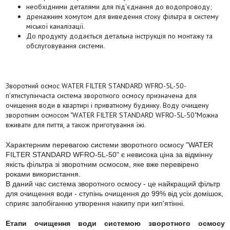
необхідними деталями для під'єднання до водопроводу;
дренажним хомутом для виведення стоку фільтра в систему
міської каналізації.
До продукту додається детальна інструкція по монтажу та
обслуговування системи.
Зворотний осмос WATER FILTER STANDARD WFRO-5L-50
-
п'ятиступінчаста система зворотного осмосу призначена для
очищення води в квартирі і приватному будинку. Воду очищену
зворотним осмосом "WATER FILTER STANDARD WFRO-5L-50
"Можна
вживати для пиття, а також приготування їжі.
Характерним перевагою системи зворотного осмосу "WATER
FILTER STANDARD WFRO-5L-50" є невисока ціна за відмінну
якість фільтра зі зворотним осмосом, яке вже перевірено
роками використання.
В даний час система зворотного осмосу - це найкращий фільтр
для очищення води - ступінь очищення до 99% від усіх домішок,
сприяє запобіганню утворення накипу при кип'ятінні.
Етапи очищення води системою зворотного осмосу