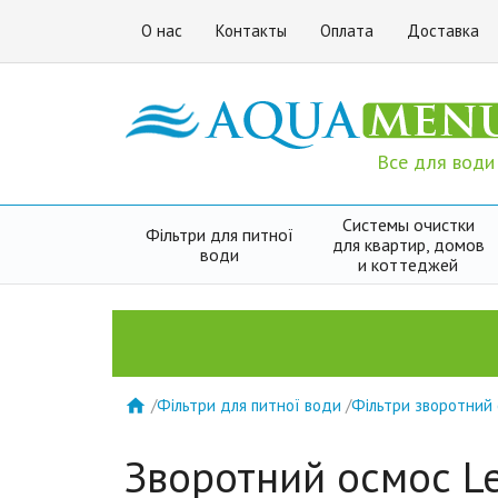
О нас
Контакты
Оплата
Доставка
Все для води
Системы очистки
Фільтри для питної
для квартир, домов
води
и коттеджей
/
Фільтри для питної води
/
Фільтри зворотний

Зворотний осмос Le