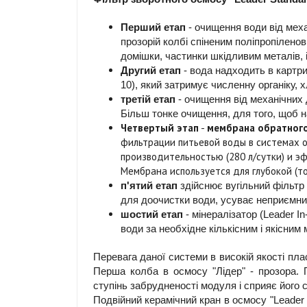
Перший етап
- очищення води від меха
прозорій колбі спіненим поліпропілено
домішки, частинки шкідливим металів, ір
Другий етап
- вода надходить в картри
10), який затримує численну органіку, х
третій етап
- очищення від механічних 
Більш тонке очищення, для того, щоб 
Четвертый этап
-
м
ембрана обратного
фильтрации питьевой воды в системах 
производительностью (280 л/сутки) и э
Мембрана используется для глубокой (то
п'ятий етап
здійснює вугільний фільтр 
для доочистки води, усуває неприємни
шостий етап
- мінералізатор (Leader I
води за необхідне кількісним і якісним
Перевага даної системи в високій якості пла
Перша колба в осмосу "Лідер" - прозора. 
ступінь забрудненості модуля і сприяє його с
Подвійний керамічний кран в осмосу "Leade