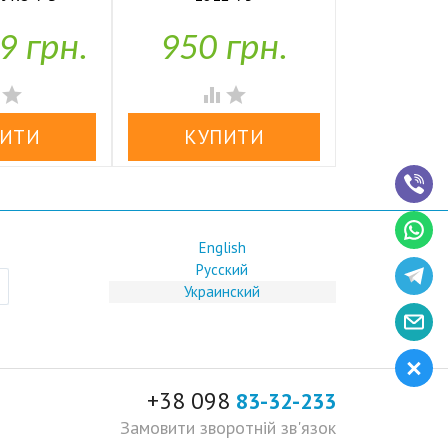
АТЕЛЕМ HD-


У наявності
У н
25
9 грн.
950 грн.
3,40
аявності




English
Русский
Украинский
+38 098
83-32-233
Замовити зворотній зв'язок