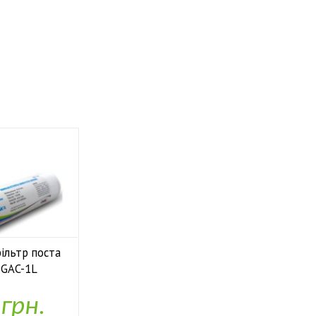
фільтр поста
e GAC-1L
аявності
 грн.