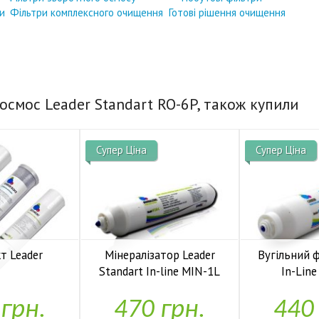
и
Фільтри комплексного очищення
Готові рішення очищення
осмос Leader Standart RO-6P, також купили
Супер Ціна
Супер Ціна
т Leader
Мінералізатор Leader
Вугільний 
Standart In-line MIN-1L
In-Lin
аявності


У наявності
У н
 грн.
470 грн.
440