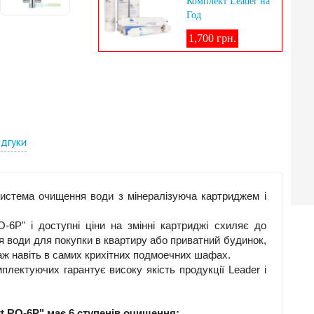
Комплект Leader на
Год
1,700 грн.
ідгуки
истема очищення води з мінералізуюча картриджем і
-6P" і доступні ціни на змінні картриджі схиляє до
я води для покупки в квартиру або приватний будинок,
таж навіть в самих крихітних подмоечних шафах.
лектуючих гарантує високу якість продукції Leader і
t RO-6P" має 6 ступенів очищення: