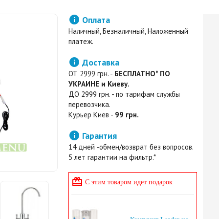

Оплата
Наличный, Безналичный, Наложенный
платеж.

Доставка
ОТ 2999 грн. -
БЕСПЛАТНО* ПО
УКРАИНЕ и Киеву.
ДО 2999 грн. - по тарифам службы
перевозчика.
Курьер Киев -
99 грн.

Гарантия
14 дней -обмен/возврат без вопросов.
5 лет гарантии на фильтр.*

С этим товаром идет подарок