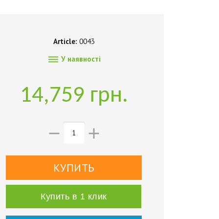
Article:
0043

У наявності
14,759 грн.


Купить в 1 клик