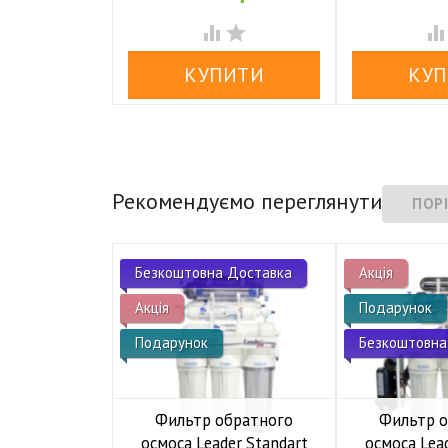


Рекомендуємо переглянути
Безкоштовна Доставка
Акція
Акція
Подарунок
Подарунок
Безкоштовна
Фильтр обратного
Фильтр 
осмоса Leader Standart
осмоса Lea