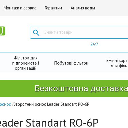
Монтаж и сервис
Гарантии
Анализ воды

24/7
Фільтри для
Змінні кар
підприємств і
Побутові фільтри
для філь
організацій
Безкоштовна доставка Новою 
 осмос
/
Зворотний осмос Leader Standart RO-6P
ader Standart RO-6P