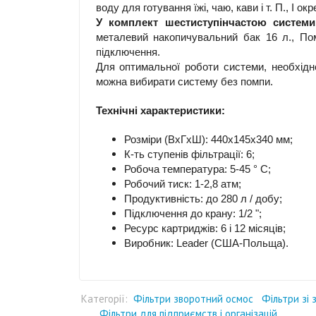
воду для готування їжі, чаю, кави і т. П., І 
У комплект шестиступінчастою системи
металевий накопичувальний бак 16 л., Пом
підключення.
Для оптимальної роботи системи, необхідн
можна вибирати систему без помпи.
Технічні характеристики:
Розміри (ВхГхШ): 440x145x340 мм;
К-ть ступенів фільтрації: 6;
Робоча температура: 5-45 ° C;
Робочий тиск: 1-2,8 атм;
Продуктивність: до 280 л / добу;
Підключення до крану: 1/2 ";
Ресурс картриджів: 6 і 12 місяців;
Виробник: Leader (США-Польща).
Категорії:
Фільтри зворотний осмос
Фільтри зі
Фільтри для підприємств і організацій