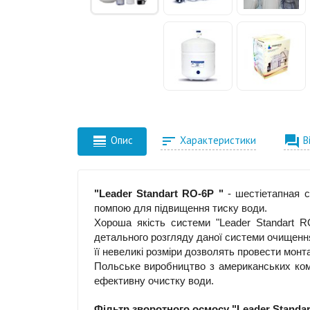



Опис
Характеристики
В
"Leader Standart RO-6
P "
- шестіетапная с
помпою для підвищення тиску води.
Хороша якість системи "Leader Standart RO
детального розгляду даної системи очищенн
її невеликі розміри дозволять провести мон
Польське виробництво з американських комп
ефективну очистку води.
Фільтр зворотного осмосу "Leader Standar