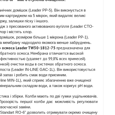
нічних домішок (Leader PP-5). Він виконується в
вим картриджем на 5 мікрон, який видаляє великі
жу, залишки піску і іншого.
дж з пресованого активованого вугілля (Leader CTO-
лор і містять хлор.
домішок, розміром більше 1 мікрона (Leader PP-1).
на мембрану надходило якомога менше забруднень.
 осмоса Leader TW30-1812-75
предназначена для
обратного осмоса. Мембрана отличается высокой
ффективностью (удаляет до 99,8% всех примесей).
нкой) очистки воды в системах обратного осмоса.
поста (Leader IN-LINE GAC-1L). Він використовується
й запах і робить смак води приємним.
n-line MIN-1L), який сприяє збагаченню вже очищеної
 мінеральним складом води, а також коригує pH води.
стика і збірки. Колби мають по дві гумки ущільнювачів.
Прозорість першої колби дає можливість регулювати
воєчасної заміни.
r Standart RO-6" дозволить отримувати окремо очищену