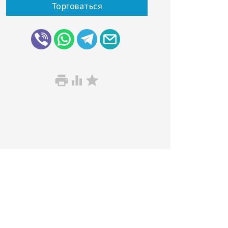
Торговаться


