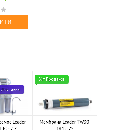


Хіт Продажів
Безкоштовна
 Доставка
Акція
Подарунок
осмос Leader
Мембрана Leader TW30-
Система 
t RO-7 З
1812-75
осмосу Raif