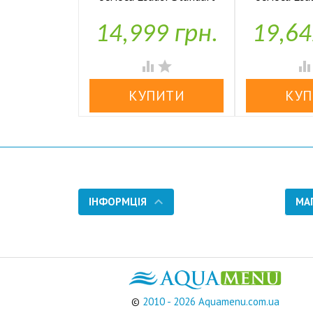
RO-6 bio UF
RO-6 b
14,999 грн.
19,64


У наявності
У н


ІНФОРМЦІЯ
МА
©
2010 - 2026 Aquamenu.com.ua