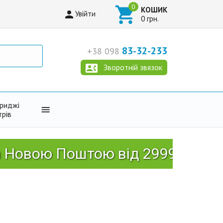

КОШИК

Увійти
0 грн.
83-32-233
+38 098

Зворотній звязок
триджі

трів
Поштою від 2999 грн!