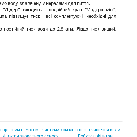
окремо воду, збагачену мінералами для пиття.
 "Лідер" входить
- подвійний кран "Модерн міні",
па підвищує тиск і всі комплектуючі, необхідні для
о постійний тиск води до 2,8 атм. Якщо тиск вищий,
 зворотним осмосом
Системи комплексного очищення води
Фільтри зворотного осмосу
Побутові фільтри