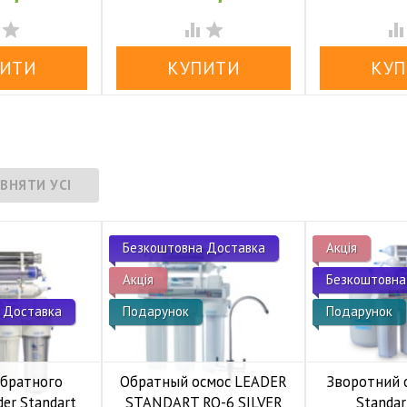




Безкоштовна Доставка
Акція
Акція
Безкоштовна
 Доставка
Подарунок
Подарунок
обратного
Обратный осмос LEADER
Зворотний 
der Standart
STANDART RO-6 SILVER
Standar