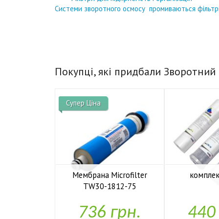
Системи зворотного осмосу
промиваються фільтр
Покупці, які придбали Зворотний 
Супер Ціна
Мембрана Microfilter
комплек
TW30-1812-75

У н

У наявності
736 грн.
440