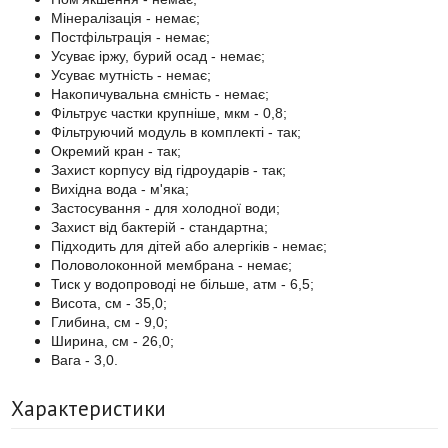
Мінералізація - немає;
Постфільтрація - немає;
Усуває іржу, бурий осад - немає;
Усуває мутність - немає;
Накопичувальна ємність - немає;
Фільтрує частки крупніше, мкм - 0,8;
Фільтруючий модуль в комплекті - так;
Окремий кран - так;
Захист корпусу від гідроударів - так;
Вихідна вода - м'яка;
Застосування - для холодної води;
Захист від бактерій - стандартна;
Підходить для дітей або алергіків - немає;
Половолоконной мембрана - немає;
Тиск у водопроводі не більше, атм - 6,5;
Висота, см - 35,0;
Глибина, см - 9,0;
Ширина, см - 26,0;
Вага - 3,0.
Характеристики