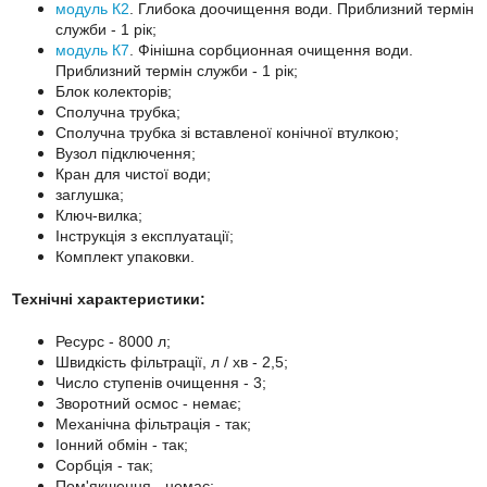
модуль К2
. Глибока доочищення води. Приблизний термін
служби - 1 рік;
модуль К7
. Фінішна сорбционная очищення води.
Приблизний термін служби - 1 рік;
Блок колекторів;
Сполучна трубка;
Сполучна трубка зі вставленої конічної втулкою;
Вузол підключення;
Кран для чистої води;
заглушка;
Ключ-вилка;
Інструкція з експлуатації;
Комплект упаковки.
Технічні характеристики:
Ресурс - 8000 л;
Швидкість фільтрації, л / хв - 2,5;
Число ступенів очищення - 3;
Зворотний осмос - немає;
Механічна фільтрація - так;
Іонний обмін - так;
Сорбція - так;
Пом'якшення - немає;