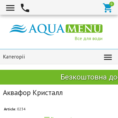



Все для води

Категорії
Безкоштовна дост
Аквафор Кристалл
Article:
0234