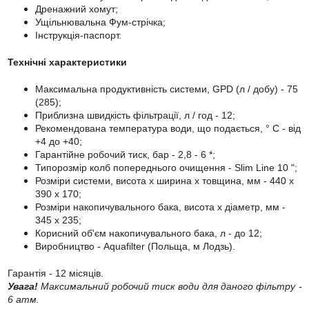
Дренажний хомут;
Ущільнювальна Фум-стрічка;
Інструкція-паспорт.
Технічні характеристики
Максимальна продуктивність системи, GPD (л / добу) - 75
(285);
Приблизна швидкість фільтрації, л / год - 12;
Рекомендована температура води, що подається, ° C - від
+4 до +40;
Гарантійне робочий тиск, бар - 2,8 - 6 *;
Типорозмір колб попереднього очищення - Slim Line 10 ";
Розміри системи, висота х ширина х товщина, мм - 440 х
390 х 170;
Розміри накопичувального бака, висота х діаметр, мм -
345 х 235;
Корисний об'єм накопичувального бака, л - до 12;
Виробництво - Aquafilter (Польща, м Лодзь).
Гарантія - 12 місяців.
Увага!
Максимальний робочий тиск води для даного фільтру -
6 атм.