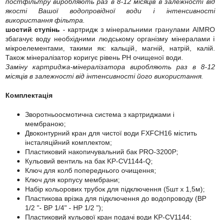
постфільтру виробляють раз в 8-12 місяців в залежності від
якості Вашої водопровідної води і інтенсивності
використання фільтра.
шостий ступінь
- картридж з мінеральними гранулами AIMRO
збагачує воду необхідними людському організму мінералами і
мікроелементами, такими як: кальцій, магній, натрій, калій.
Також мінералізатор коригує рівень РН очищеної води.
Заміну картриджа-мінералізатора виробляють раз в 8-12
місяців в залежності від інтенсивності його використання.
Комплектація
Зворотньоосмотична система з картриджами і
мембраною;
Двоконтурний кран для чистої води FXFCH16 містить
інсталяційний комплектом;
Пластиковий накопичувальний бак PRO-3200P;
Кульовий вентиль на бак KP-CV1144-Q;
Ключ для колб попереднього очищення;
Ключ для корпусу мембрани;
Набір кольорових трубок для підключення (5шт х 1,5м);
Пластикова врізка для підключення до водопроводу (ВР
1/2 "- ВР 1/4" - НР 1/2 ");
Пластиковий кульової кран подачі води KP-CV1144;