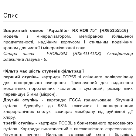
Опис
Зворотний осмос "Aquafilter RX-RO6-75" (RX65155516)
-
модель з мінералізатором, мембраною збільшеної
продуктивності, надійним корпусом і стильним подвійним
краном для чистої і мінералізованої води.
Стара назва - FRO5JGM (RX541141XX) Аквафильтр
Блакитна Лагуна - 5.
Фільтр має шість ступенів фільтрації
перший ступінь
- картридж FCPS5 зі спіненого поліпропілену
для попереднього очищення. Призначений для видалення
механічних нерозчинних частинок і суспензій, розмір яких
перевищує 5 мкм (мікрон).
Другий ступінь
- картридж FCCA гранульоване бітумний
вугілля. Адсорбує до 98% токсичних і канцерогенних
хлорорганічних сполук, захищає мембрану від руйнівної дії
хлору.
третій ступінь
- картридж FCCBL з брикетованого пресованого
вугілля. Картридж виготовлений з високоякісного спресованого
бітумного вугілля. Видаляє залишковий хлор і більшість