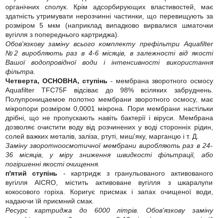
органічних сполук. Крім адсорбирующих властивостей, має
здатність утримувати нерозчинні частинки, що перевищують за
розміром 5 мкм (наприклад випадково вирвалися шматочки
вугілля з попереднього картриджа).
Обов'язкову заміну всього комплекту префільтри Aquafilter
№2 виробляють раз в 4-6 місяців, в залежності від якості
Вашої водопровідної води і інтенсивності використання
фільтра.
Четверта, ОСНОВНА, ступінь
- мембрана зворотного осмосу
Aquafilter TFC75F відсіває до 98% всіляких забруднень.
Полупроницаемое полотно мембрани зворотного осмосу, має
мікропори розміром 0,0001 мікрона. Пори мембрани настільки
дрібні, що не пропускають навіть бактерії і віруси. Мембрана
дозволяє очистити воду від розчинених у воді сторонніх рідин,
солей важких металів, заліза, ртуті, миш'яку, марганцю і т. Д.
Заміну зворотноосмотичної мембрани виробляють раз в 24-
36 місяців, у міру зниження швидкості фільтрації, або
погіршенні якості очищення.
п'ятий ступінь
- картридж з гранульованого активованого
вугілля AICRO, містить активоване вугілля з шкаралупи
кокосового горіха. Коригує присмак і запах очищеної води,
надаючи їй приємний смак.
Ресурс картриджа до 6000 літрів. Обов'язкову заміну