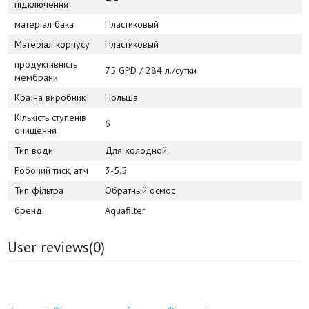
підключення
матеріал бака
Пластиковый
Матеріал корпусу
Пластиковый
продуктивність
75 GPD / 284 л./сутки
мембрани
Країна виробник
Польша
Кількість ступенів
6
очищення
Тип води
Для холодной
Робочий тиск, атм
3-5.5
Тип фільтра
Обратный осмос
бренд
Aquafilter
User reviews(
0
)