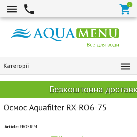



Все для води

Категорії
Безкоштовна доставка 
Осмос Aquafilter RX-RO6-75
Article:
FRO5JGM