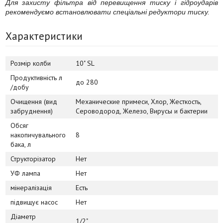
Для захисту фільтра від перевищення тиску і гідроударів
рекомендуємо встановлювати спеціальні редуктори тиску.
Характеристики
Розмір колби
10" SL
Продуктивність л
до 280
/добу
Очищення (вид
Механические примеси, Хлор, Жесткость,
забруднення)
Сероводород, Железо, Вирусы и бактерии
Обсяг
накопичувального
8
бака, л
Структорізатор
Нет
УФ лампа
Нет
мінералізація
Есть
підвищує насос
Нет
Діаметр
1/2"