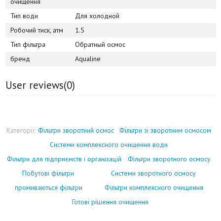
очищення
Тип води
Для холодной
Робочий тиск, атм
1.5
Тип фільтра
Обратный осмос
бренд
Aqualine
User reviews(
0
)
Категорії:
Фільтри зворотний осмос
Фільтри зі зворотним осмосом
Системи комплексного очищення води
Фільтри для підприємств і організацій
Фільтри зворотного осмосу
Побутові фільтри
Системи зворотного осмосу
промиваються фільтри
Фільтри комплексного очищення
Готові рішення очищення