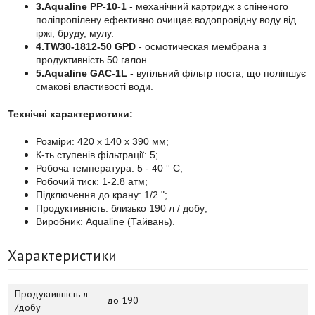
3.Aqualine PP-10-1
- механічний картридж з спіненого
поліпропілену ефективно очищає водопровідну воду від
іржі, бруду, мулу.
4.TW30-1812-50 GPD
- осмотическая мембрана з
продуктивність 50 галон.
5.Aqualine GAC-1L
- вугільний фільтр поста, що поліпшує
смакові властивості води.
Технічні характеристики:
Розміри: 420 x 140 x 390 мм;
К-ть ступенів фільтрації: 5;
Робоча температура: 5 - 40 ° C;
Робочий тиск: 1-2.8 атм;
Підключення до крану: 1/2 ";
Продуктивність: близько 190 л / добу;
Виробник: Aqualine (Тайвань).
Характеристики
Продуктивність л
до 190
/добу