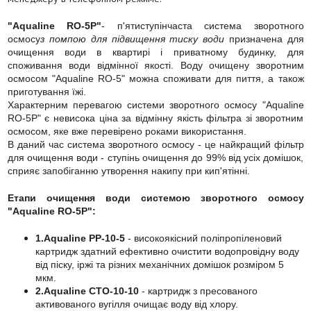
"Aqualine RO-5P"
- п'ятиступінчаста система зворотного
осмосу
з помпою для підвищення тиску води
призначена для
очищення води в квартирі і приватному будинку, для
споживання води відмінної якості. Воду очищену зворотним
осмосом "Aqualine RO-5" можна споживати для пиття, а також
приготування їжі.
Характерним перевагою системи зворотного осмосу "Aqualine
RO-5P" є невисока ціна за відмінну якість фільтра зі зворотним
осмосом, яке вже перевірено роками використання.
В даний час система зворотного осмосу - це найкращий фільтр
для очищення води - ступінь очищення до 99% від усіх домішок,
сприяє запобіганню утворення накипу при кип'ятінні.
Етапи очищення води системою зворотного осмосу
"Aqualine RO-5P":
1.Aqualine PP-10-5
- високоякісний поліпропіленовий
картридж здатний ефективно очистити водопровідну воду
від піску, іржі та різних механічних домішок розміром 5
мкм.
2.Aqualine CTO-10-10
- картридж з пресованого
активованого вугілля очищає воду від хлору.