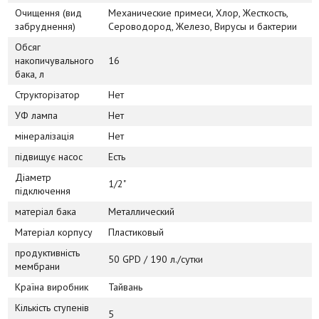
Очищення (вид
Механические примеси, Хлор, Жесткость,
забруднення)
Сероводород, Железо, Вирусы и бактерии
Обсяг
накопичувального
16
бака, л
Структорізатор
Нет
УФ лампа
Нет
мінералізація
Нет
підвищує насос
Есть
Діаметр
1/2"
підключення
матеріал бака
Металлический
Матеріал корпусу
Пластиковый
продуктивність
50 GPD / 190 л./сутки
мембрани
Країна виробник
Тайвань
Кількість ступенів
5