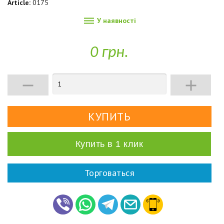
Article:
0175

У наявності
0 грн.


Купить в 1 клик
Торговаться