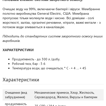
Очищає воду на 99%, включаючи бактерії і віруси. Мембранне
полотно виробництва General Electric, США. Мембрана
пропускає тільки молекули води і кисню. Всі домішки - солі
жорсткості, заліза, органічні речовини, нітрати, важкі метали - з
потоком води зливаються в каналізацію.
Підходить до стандартних систем зворотного осмосу інших
виробників.
ХАРАКТЕРИСТИКИ
Продуктивність - до 300 л /добу.
Робочий тиск, бар - 3-6
Температура води, що очищається, ° С - + 4 ... + 45
Характеристики
Очищення (вид
Механические примеси, Хлор, Жесткость,
забруднення)
Сероводород, Железо, Вирусы и бактерии
продуктивність
75 GPD / 284 л./сутки