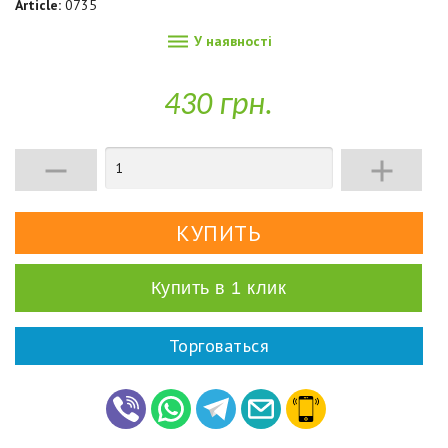
Article:
0735

У наявності
430 грн.


Купить в 1 клик
Торговаться