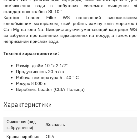
пом'якшення води в побутових системах очищення зі
стандартною колбою SL 10 ".
Картідж Leader Filter WS наповнений високоякісним
іонообмінним матеріалом, який робить заміну іонів жорсткості
Са і Мg на іони Na. Використовуючи умягчающий картридж WS
ви забудете про вапняних відкладеннях на посуді, а також про
неприємний присмак води.
Технічні характеристики:
Розмір, дюйм 10 "x 2 1/2"
Продуктивність 20 л /хв
Робоча температура 5 - 40 ° C
Ресурс 8 000 л
Виробник: Leader (США-Польща)
Характеристики
Очищення (вид
Жесткость
забруднення)
Країна виробник
США