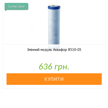
Супер Ціна
Змінний модуль Аквафор B510-03

У наявності
636 грн.