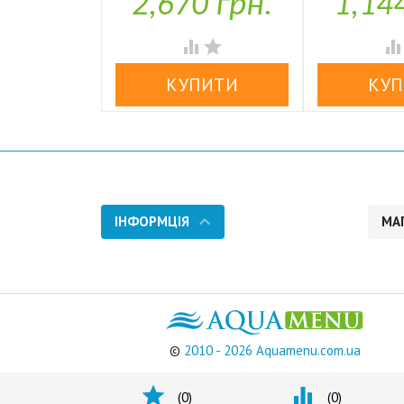
2,670 грн.
1,14

У наявності


ІНФОРМЦІЯ
МА
©
2010 - 2026 Aquamenu.com.ua


(
0
)
(
0
)