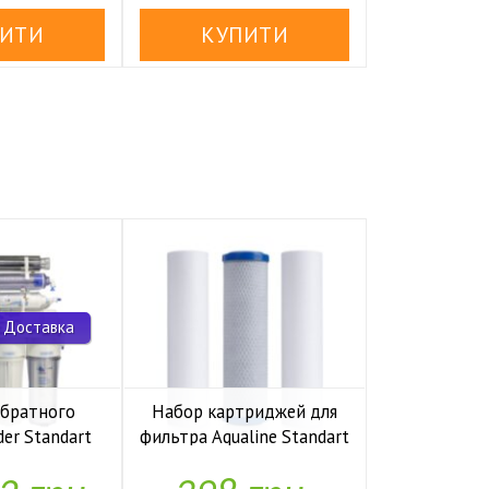
 Доставка
обратного
Набор картриджей для
Комп
der Standart
фильтра Aqualine Standart
накопите
io UF P
1-2-3
Kaplya