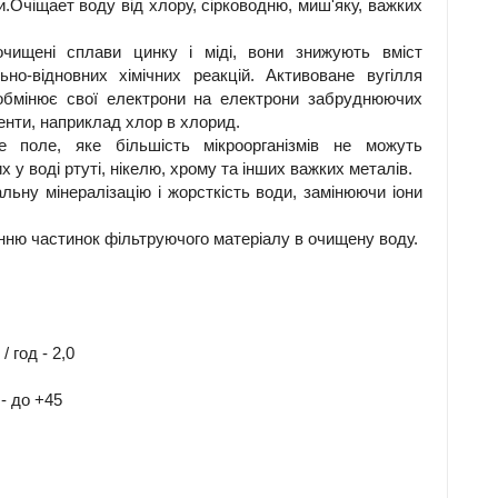
.Очіщает воду від хлору, сірководню, миш'яку, важких
чищені сплави цинку і міді, вони знижують вміст
о-відновних хімічних реакцій. Активоване вугілля
 обмінює свої електрони на електрони забруднюючих
енти, наприклад хлор в хлорид.
е поле, яке більшість мікроорганізмів не можуть
у воді ртуті, нікелю, хрому та інших важких металів.
льну мінералізацію і жорсткість води, замінюючи іони
нню частинок фільтруючого матеріалу в очищену воду.
 год - 2,0
- до +45