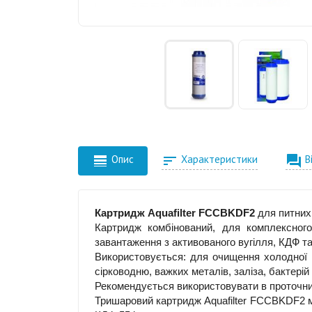



Опис
Характеристики
В
Картридж Aquafilter FCCBKDF2
для питних 
Картридж комбінований, для комплексног
завантаження з активованого вугілля, КДФ та
Використовується: для очищення холодної в
сірководню, важких металів, заліза, бактерій 
Рекомендується використовувати в проточних
Тришаровий картридж Aquafilter FCCBKDF2 мі