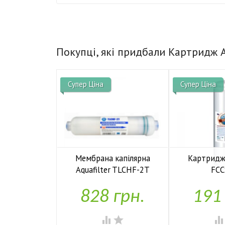
Покупці, які придбали Картридж A
Супер Ціна
Супер Ціна
Мембрана капілярна
Картридж 
Aquafilter TLCHF-2T
FC


У наявності
У н
828 грн.
191

