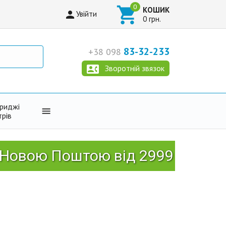

КОШИК

Увійти
0 грн.
83-32-233
+38 098

Зворотній звязок
триджі

трів
 Поштою від 2999 грн!