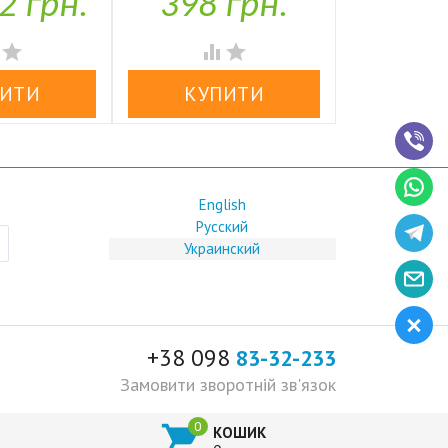
2 грн.
398 грн.
1,97


аявності
У наявності
У н




English
Русский
Украинский
+38 098
83-32-233
Замовити зворотній зв'язок

КОШИК