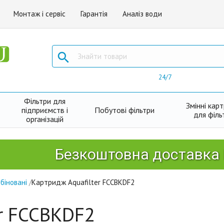
Монтаж і сервіс
Гарантія
Аналіз води

24/7
Фільтри для
Змінні кар
підприємств і
Побутові фільтри
для філь
організацій
Безкоштовна доставка Новою
біновані
/
Картридж Aquafilter FCCBKDF2
er FCCBKDF2