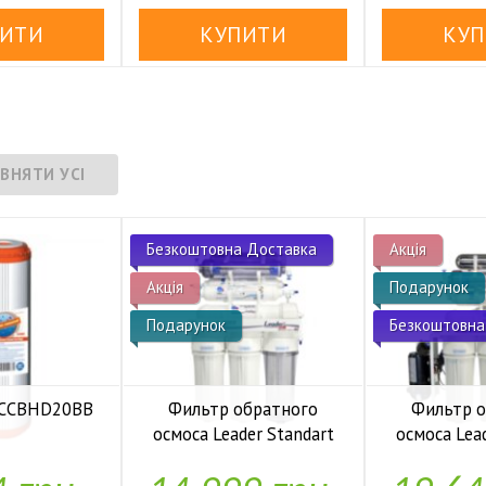
Безкоштовна Доставка
Акція
Акція
Подарунок
Подарунок
Безкоштовна
 FCCBHD20BB
Фильтр обратного
Фильтр 
осмоса Leader Standart
осмоса Lea
аявності
RO-6 bio UF
RO-6 b