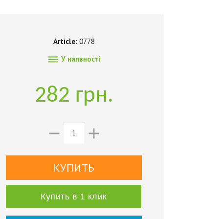
Article:
0778

У наявності
282 грн.


Купить в 1 клик