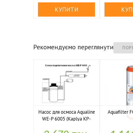
Рекомендуємо переглянути
Насос для осмоса Aqualine
Aquafilter
WE-P 6005 (Kaplya KP-

У н
P6005)