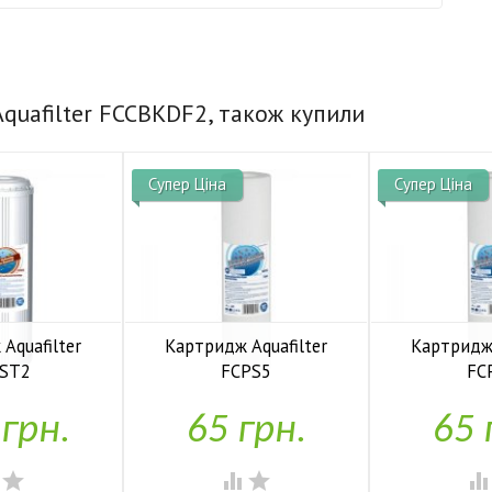
quafilter FCCBKDF2, також купили
Супер Ціна
Супер Ціна
Aquafilter
Картридж Aquafilter
Картридж 
CST2
FCPS5
FC


аявності
У наявності
У н
 грн.
65 грн.
65 



