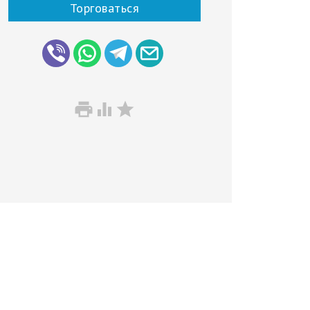
Торговаться


