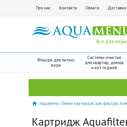
Про нас
Контакти
Оплата
Доставка
Все для води
Системы очистки
Фільтри для питної
для квартир, домов
води
и коттеджей
/
Aquamenu
/
Змінні картриджі для фільтрів
/
ком

Картридж Aquafilt