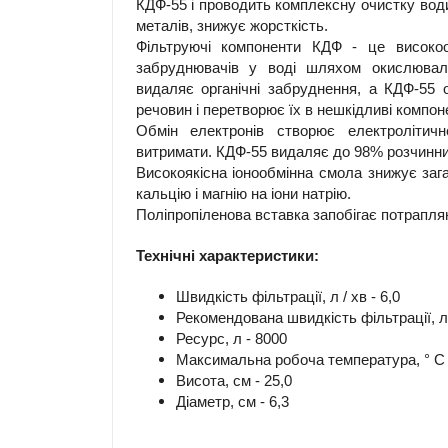
КДФ-55 і проводить комплексну очистку води
металів, знижує жорсткість.
Фільтруючі компоненти КДФ - це високоо
забруднювачів у воді шляхом окислювальн
видаляє органічні забруднення, а КДФ-55
речовин і перетворює їх в нешкідливі компон
Обмін електронів створює електролітичн
витримати. КДФ-55 видаляє до 98% розчинних 
Високоякісна іонообмінна смола знижує зага
кальцію і магнію на іони натрію.
Поліпропіленова вставка запобігає потрапля
Технічні характеристики:
Швидкість фільтрації, л / хв - 6,0
Рекомендована швидкість фільтрації, л /
Ресурс, л - 8000
Максимальна робоча температура, ° С 
Висота, см - 25,0
Діаметр, см - 6,3