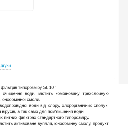
ідгуки
фільтрів типорозміру SL 10 "
о очищення води. містить комбіновану трехслойную
 іонообмінної смоли.
одопровідної води від хлору, хлорорганічних сполук,
і вірусів, а так само для пом'якшення води.
 питних фільтрах стандартного типорозміру.
стить активоване вугілля, іонообмінну смолу, продукт