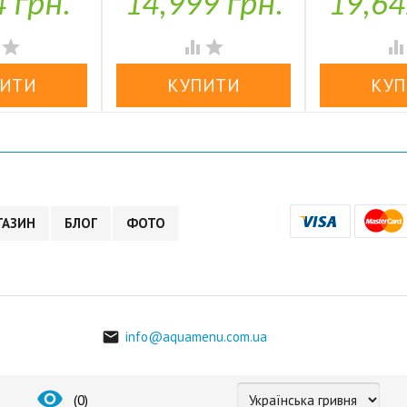
4 грн.
14,999 грн.
19,64


У наявності
У н




ГАЗИН
БЛОГ
ФОТО
info@aquamenu.com.ua


(
0
)