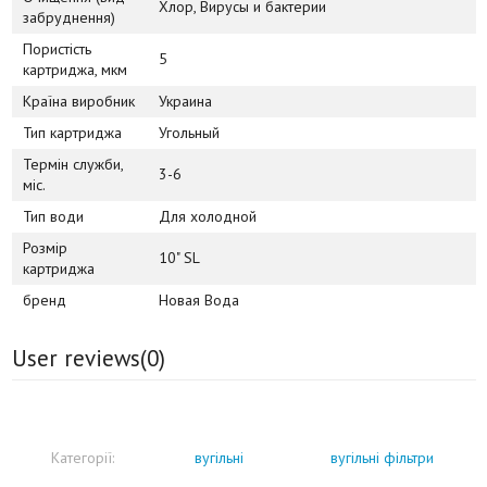
Хлор, Вирусы и бактерии
забруднення)
Пористість
5
картриджа, мкм
Країна виробник
Украина
Тип картриджа
Угольный
Термін служби,
3-6
міс.
Тип води
Для холодной
Розмір
10" SL
картриджа
бренд
Новая Вода
User reviews(
0
)
Категорії:
вугільні
вугільні фільтри