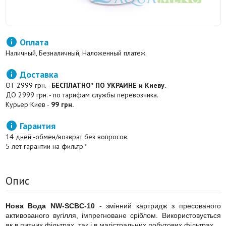

Оплата
Наличный, Безналичный, Наложенный платеж.

Доставка
ОТ 2999 грн. -
БЕСПЛАТНО* ПО УКРАИНЕ и Киеву.
ДО 2999 грн. - по тарифам службы перевозчика.
Курьер Киев -
99 грн.

Гарантия
14 дней -обмен/возврат без вопросов.
5 лет гарантии на фильтр.*
Опис
Нова Вода NW-SCBC-10
- змінний картридж з пресованого
активованого вугілля, імпрегноване сріблом. Використовується
як в питних фільтрах, так і в магістральних побутових фільтрах.