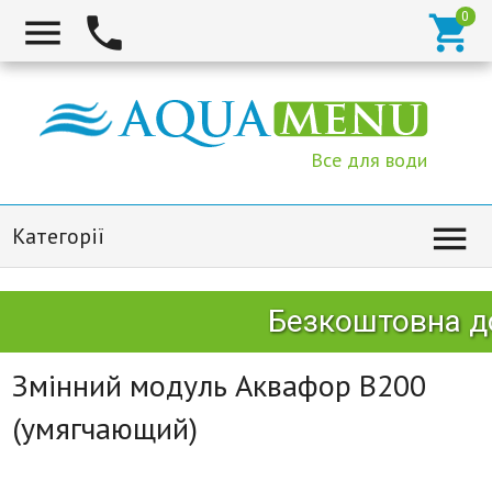



Все для води

Категорії
Безкоштовна до
Змінний модуль Аквафор B200
(умягчающий)