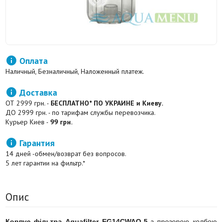

Оплата
Наличный, Безналичный, Наложенный платеж.

Доставка
ОТ 2999 грн. -
БЕСПЛАТНО* ПО УКРАИНЕ и Киеву.
ДО 2999 грн. - по тарифам службы перевозчика.
Курьер Киев -
99 грн.

Гарантия
14 дней -обмен/возврат без вопросов.
5 лет гарантии на фильтр.*
Опис
Корпус фільтра Aquafilter EG14CWAQ-5
з прозорою колбою