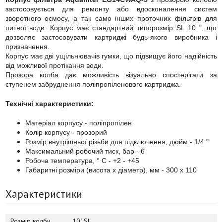
застосовується для ремонту або вдосконалення систем
зворотного осмосу, а так само інших проточних фільтрів для
питної води. Корпус має стандартний типорозмір SL 10 ", що
дозволяє застосовувати картриджі будь-якого виробника і
призначення.
Корпус має дві ущільнювачів гумки, що підвищує його надійність
від можливої протікання води.
Прозора колба дає можливість візуально спостерігати за
ступенем забруднення поліпропіленового картриджа.
Технічні характеристики:
Матеріал корпусу - поліпропілен
Колір корпусу - прозорий
Розмір внутрішньої різьби для підключення, дюйм - 1/4 "
Максимальний робочий тиск, бар - 6
Робоча температура, ° С - +2 - +45
Габаритні розміри (висота х діаметр), мм - 300 х 110
Характеристики
Розмір колби
10" SL