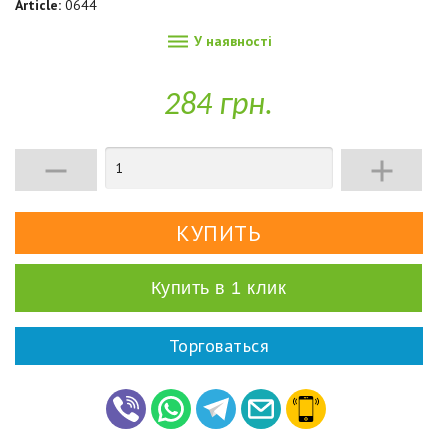
Article:
0644

У наявності
284 грн.


Купить в 1 клик
Торговаться