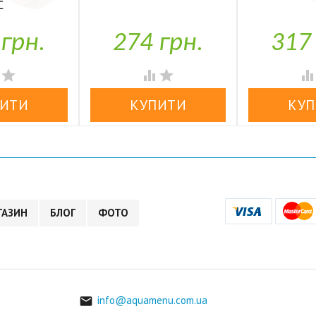
C


У наявності
У н
аявності
 грн.
274 грн.
317




ГАЗИН
БЛОГ
ФОТО
info@aquamenu.com.ua
