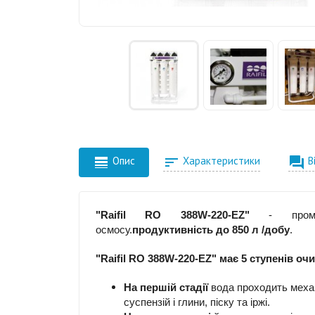



Опис
Характеристики
В
"Raifil RO 388W-220-EZ"
- промисл
осмосу.
продуктивність
до 850 л /добу
.
"Raifil RO 388W-220-EZ" має 5 ступенів оч
На першій стадії
вода проходить механ
суспензій і глини, піску та іржі.