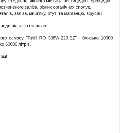
у і з'єднань, які його містять, пестицидів і гербіцидів.
зчиненого заліза, різних органічних сполук.
лів, заліза, миш'яку, ртуті та марганцю, вірусів і
ди від газів і запахів.
ого осмосу "Raifil RO 388W-220-EZ" - близько 10000
о 60000 літрів.
ком
!