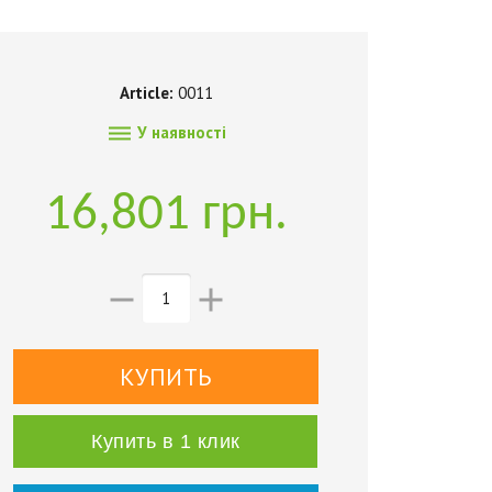
Article:
0011

У наявності
16,801 грн.


Купить в 1 клик