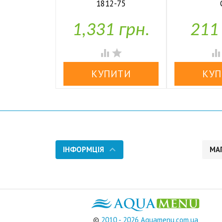
1812-75


У наявності
У н
1,331 грн.
211


ІНФОРМЦІЯ
МА
©
2010 - 2026 Aquamenu.com.ua