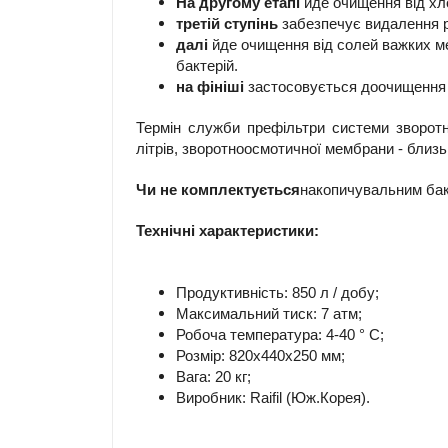
На другому етапі
йде очищення від хлор
третій ступінь
забезпечує видалення ро
далі
йде очищення від солей важких мета
бактерій.
на фініші
застосовується доочищення во
Термін служби префільтри системи зворотн
літрів, зворотноосмотичної мембрани - близьк
Чи не комплектується
накопичувальним ба
Технічні характеристики:
Продуктивність: 850 л / добу;
Максимальний тиск: 7 атм;
Робоча температура: 4-40 ° С;
Розмір: 820x440x250 мм;
Вага: 20 кг;
Виробник: Raifil (Юж.Корея).