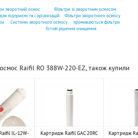
ри зворотний осмос
Фільтри зі зворотним осмосом
для підприємств і організацій
Фільтри зворотного осмосу
ри
Системи зворотного осмосу
промиваються фільтри
Готові рішення очищення
осмос Raifil RO 388W-220-EZ, також купили
aifil IL-12W-
Картридж Raifil GAC 20RC
Картридж Rai