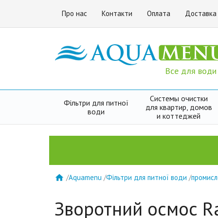
Про нас
Контакти
Оплата
Доставка
Все для води
Системы очистки
Фільтри для питної
для квартир, домов
води
и коттеджей
/
Aquamenu
/
Фільтри для питної води
/
промисл

Зворотний осмос Ra