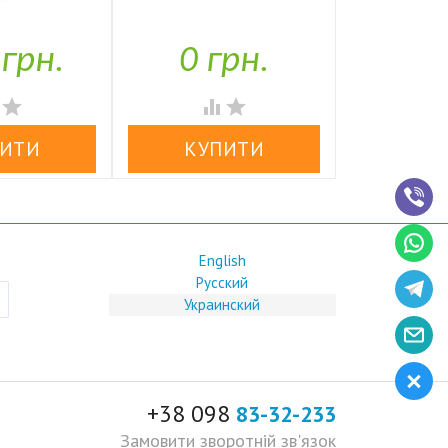
аявності
Тільки під замовлення
 грн.
0 грн.




English
Русский
Украинский
+38 098
83-32-233
Замовити зворотній зв'язок