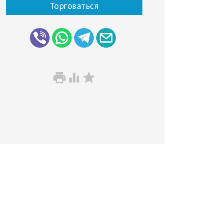
Торговаться


