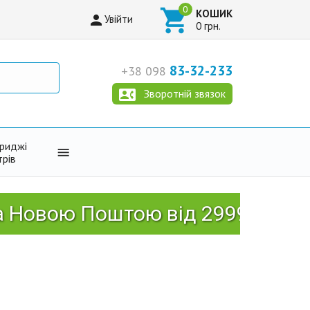

КОШИК

Увійти
0 грн.
83-32-233
+38 098

Зворотній звязок
триджі

трів
ю Поштою від 2999 грн!