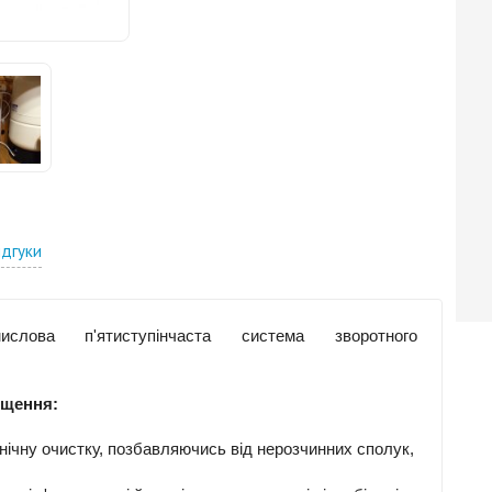
ідгуки
ова п'ятиступінчаста система зворотного
ищення:
ічну очистку, позбавляючись від нерозчинних сполук,