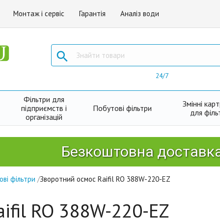
Монтаж і сервіс
Гарантія
Аналіз води

24/7
Фільтри для
Змінні кар
підприємств і
Побутові фільтри
для філь
організацій
Безкоштовна доставка Ново
ові фільтри
/
Зворотний осмос Raifil RO 388W-220-EZ
ifil RO 388W-220-EZ