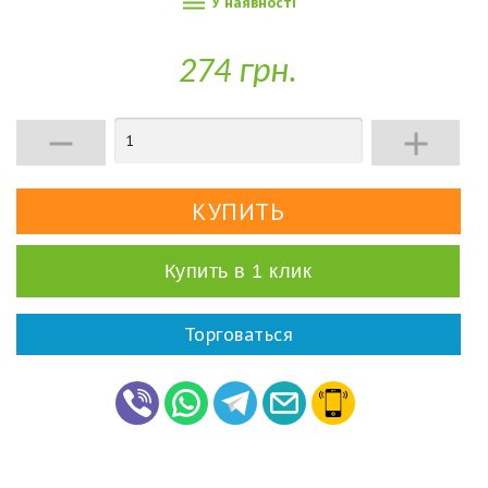

У наявності
274 грн.


Купить в 1 клик
Торговаться