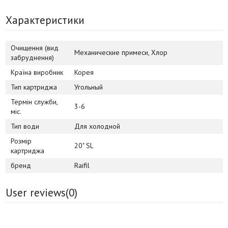
Характеристики
Очищення (вид
Механические примеси, Хлор
забруднення)
Країна виробник
Корея
Тип картриджа
Угольный
Термін служби,
3-6
міс.
Тип води
Для холодной
Розмір
20" SL
картриджа
бренд
Raifil
User reviews(
0
)