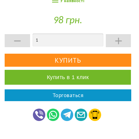

У наявності
98 грн.


Купить в 1 клик
Торговаться