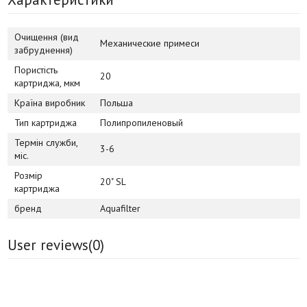
Очищення (вид
Механические примеси
забруднення)
Пористість
20
картриджа, мкм
Країна виробник
Польша
Тип картриджа
Полипропиленовый
Термін служби,
3-6
міс.
Розмір
20" SL
картриджа
бренд
Aquafilter
User reviews(
0
)