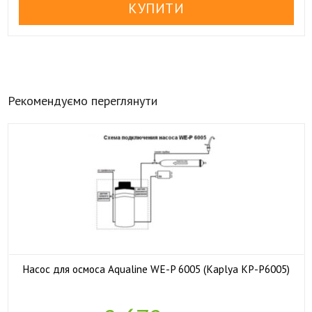
Рекомендуємо переглянути
Насос для осмоса Aqualine WE-P 6005 (Kaplya KP-P6005)

У наявності