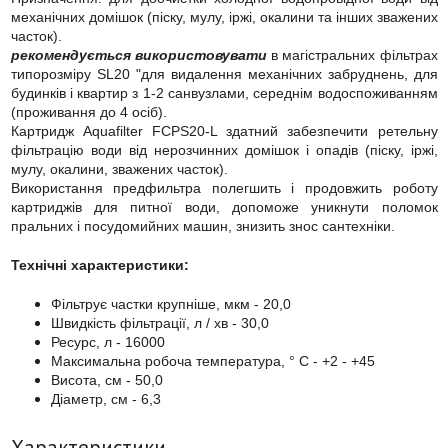
механічних домішок (піску, мулу, іржі, окалини та інших зважених
часток).
рекомендується використовувати
в магістральних фільтрах
типорозміру SL20 "для видалення механічних забруднень, для
будинків і квартир з 1-2 санвузлами, середнім водоспоживанням
(проживання до 4 осіб).
Картридж Aquafilter FCPS20-L здатний забезпечити ретельну
фільтрацію води від нерозчинних домішок і опадів (піску, іржі,
мулу, окалини, зважених часток).
Використання предфильтра полегшить і продовжить роботу
картриджів для питної води, допоможе уникнути поломок
пральних і посудомийних машин, знизить знос сантехніки.
Технічні характеристики:
Фільтрує частки крупніше, мкм - 20,0
Швидкість фільтрації, л / хв - 30,0
Ресурс, л - 16000
Максимальна робоча температура, ° С - +2 - +45
Висота, см - 50,0
Діаметр, см - 6,3
Характеристики