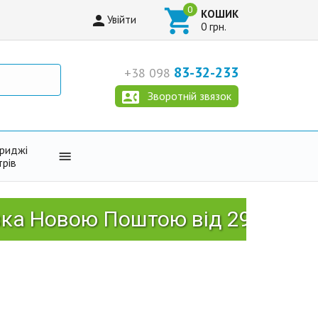

КОШИК

Увійти
0 грн.
83-32-233
+38 098

Зворотній звязок
триджі

трів
вою Поштою від 2999 грн!