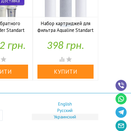
 Доставка
обратного
Набор картриджей для
Комп
der Standart
фильтра Aqualine Standart
накопите
io UF P
1-2-3
Kaplya
2 грн.
398 грн.
1,97


аявності
У наявності
У н




English
Русский
Украинский