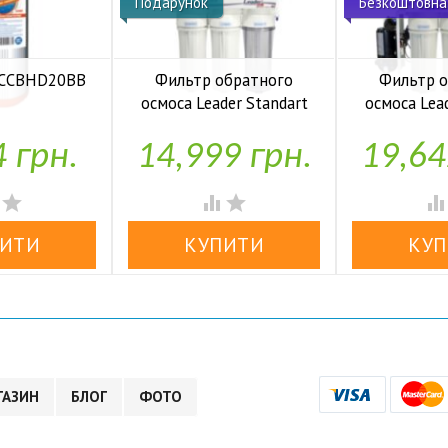
Подарунок
Безкоштовна
 FCCBHD20BB
Фильтр обратного
Фильтр 
осмоса Leader Standart
осмоса Lea
аявності
RO-6 bio UF
RO-6 b
4 грн.
14,999 грн.
19,64


У наявності
У н




ГАЗИН
БЛОГ
ФОТО