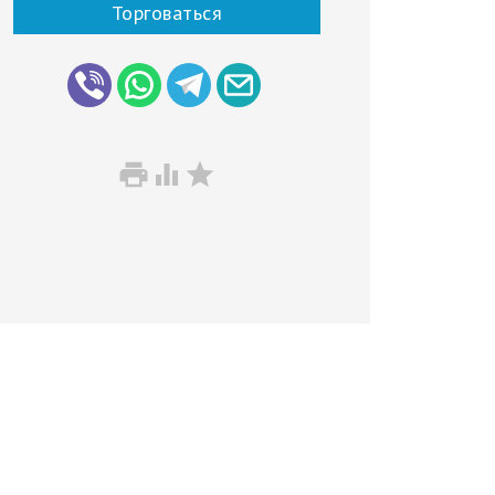
Торговаться


