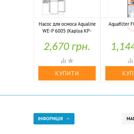
Насос для осмоса Aqualine
Aquafilter
WE-P 6005 (Kaplya KP-

У н
P6005)
2,670 грн.
1,14

У наявності


ІНФОРМЦІЯ
МА