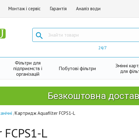
Монтаж і сервіс
Гарантія
Аналіз води

24/7
Фільтри для
Змінні кар
підприємств і
Побутові фільтри
для філь
організацій
Безкоштовна доставка Но
анічні
/
Картридж Aquafilter FCPS1-L
r FCPS1-L