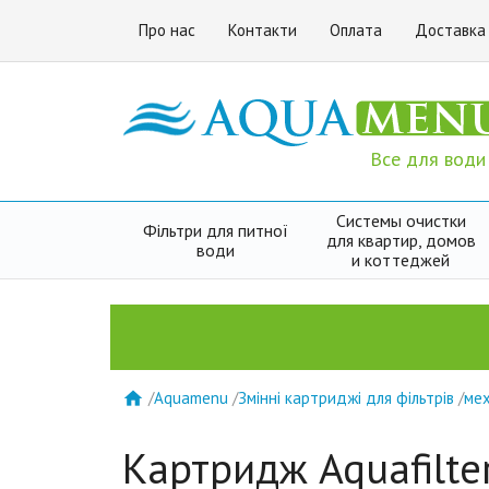
Про нас
Контакти
Оплата
Доставка
Все для води
Системы очистки
Фільтри для питної
для квартир, домов
води
и коттеджей
/
Aquamenu
/
Змінні картриджі для фільтрів
/
мех

Картридж Aquafilte