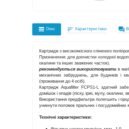



Опис
Характеристики
В
Картридж з високоякісного спіненого поліпро
Призначення: для доочистки холодної водопро
окалини та інших зважених часток).
рекомендується використовувати
в маг
механічних забруднень, для будинків і к
(проживання до 4 осіб).
Картридж Aquafilter FCPS1-L здатний заб
домішок і опадів (піску, іржі, мулу, окалини, 
Використання предфильтра полегшить і прод
уникнути поломок пральних і посудомийних м
Технічні характеристики:
Фільтрує частки крупніше, мкм - 1,0