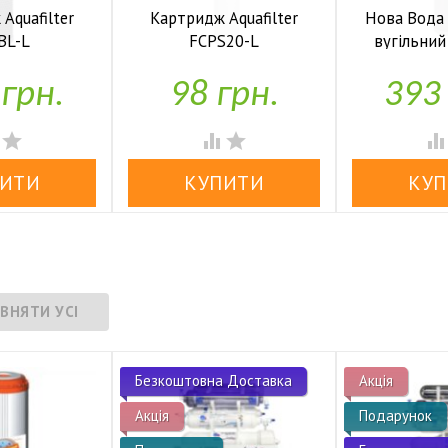
Aquafilter
Картридж Aquafilter
Нова Вода
BL-L
FCPS20-L
вугільни


аявності
У наявності
У н
 грн.
98 грн.
393




Безкоштовна Доставка
Акція
Акція
Подарунок