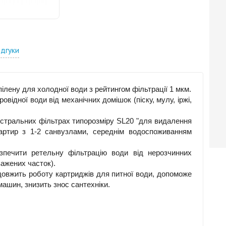
ідгуки
пілену для холодної води з рейтингом фільтрації 1 мкм.
відної води від механічних домішок (піску, мулу, іржі,
істральних фільтрах типорозміру SL20 "для видалення
вартир з 1-2 санвузлами, середнім водоспоживанням
езпечити ретельну фільтрацію води від нерозчинних
зважених часток).
овжить роботу картриджів для питної води, допоможе
ашин, знизить знос сантехніки.