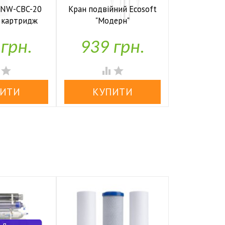
 NW-CBC-20
Кран подвійний Ecosoft
й картридж
"Модерн"

аявності
У наявності
 грн.
939 грн.



