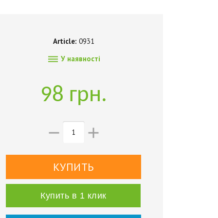
Article:
0931

У наявності
98 грн.


Купить в 1 клик