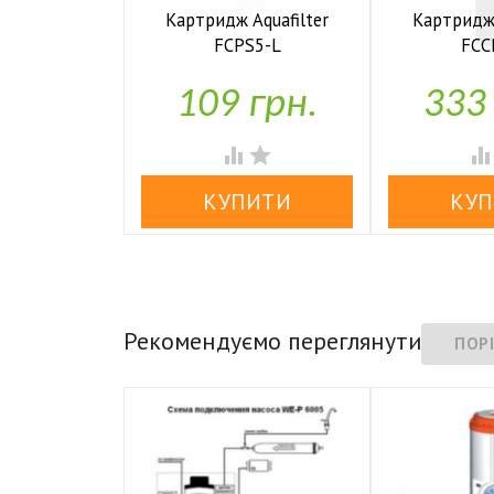
Картридж Aquafilter
Картридж 
FCPS5-L
FCC


У наявності
У н
109 грн.
333


Рекомендуємо переглянути