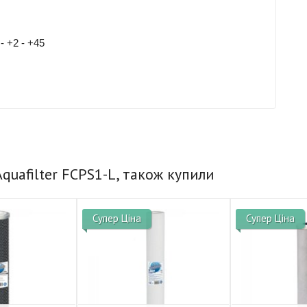
 +2 - +45
quafilter FCPS1-L, також купили
Супер Ціна
Супер Ціна