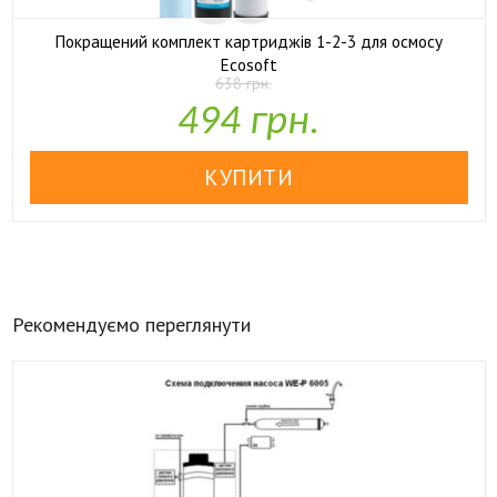
Покращений комплект картриджів 1-2-3 для осмосу
Ecosoft
638 грн.

У наявності
494 грн.
Рекомендуємо переглянути