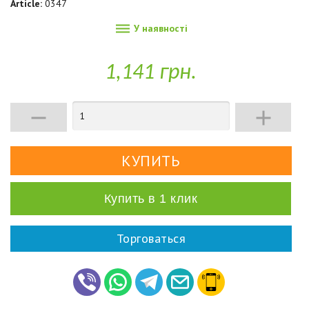
Article:
0347

У наявності
1,141 грн.


Купить в 1 клик
Торговаться