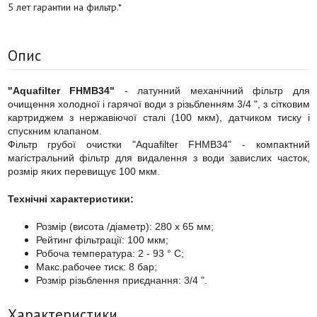
5 лет гарантии на фильтр.*
Опис
"Aquafilter FHMB34"
- латунний механічний фільтр для
очищення холодної і гарячої води з різьбленням 3/4 ", з сітковим
картриджем з нержавіючої сталі (100 мкм), датчиком тиску і
спускним клапаном.
Фільтр грубої очистки "Aquafilter FHMB34" - компактний
магістральний фільтр для видалення з води завислих часток,
розмір яких перевищує 100 мкм.
Технічні характеристики:
Розмір (висота /діаметр): 280 х 65 мм;
Рейтинг фільтрації: 100 мкм;
Робоча температура: 2 - 93 ° C;
Макс.рабочее тиск: 8 бар;
Розмір різьблення приєднання: 3/4 ".
Характеристики