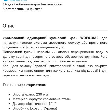
14 дней -обмен/возврат без вопросов.
5 лет гарантии на фильтр.*
Опис
хромований одинарний
кульовий кран WDF018A2
для
п'ятиступінчастою системи зворотного осмосу або проточного
подмоечного фільтра очищення води.
Поворотний гусак і керамічний клапан перекривання води в
даному крані для зворотного осмосу обумовлює зручність його
використання і надійність при постійній експлуатації.
Кран для осмосу "Крапля" виготовлений зі сталі, яка покрита
хромованим напиленням для захисту краника від корозії і для
гарного зовнішнього вигляду.
Технічні характеристики:
Висота крана: 230 мм
Матеріал корпусу: хромована сталь
Діаметр підключення: 1/4 "
Виробник: Ecosoft (Україна)