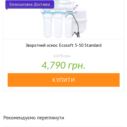
Безкоштовна Доставка
Зворотний осмос Ecosoft 5-50 Standard
6,078 грн.

У наявності
4,790 грн.
Рекомендуємо переглянути