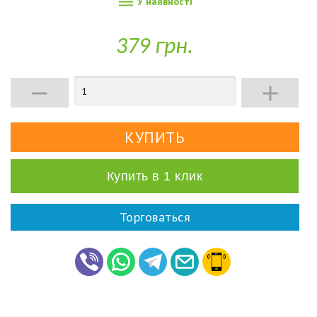

У наявності
379 грн.


Купить в 1 клик
Торговаться