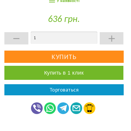

У наявності
636 грн.


Купить в 1 клик
Торговаться