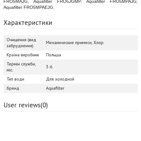
FRO5MAJG, Aquafilter FRO5JGMP, Aquafilter FRO5MPAJG,
Aquafilter FRO5MPAEJG.
Характеристики
Очищення (вид
Механические примеси, Хлор
забруднення)
Країна виробник
Польша
Термін служби,
3-6
міс.
Тип води
Для холодной
бренд
Aquafilter
User reviews(
0
)