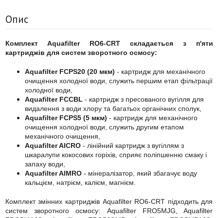
Опис
Комплект Aquafilter RO6-CRT складається з п'яти
картриджів для систем зворотного осмосу:
Aquafilter FCPS20 (20 мкм)
- картридж для механічного
очищення холодної води, служить першим етап фільтрації
холодної води,
Aquafilter FCCBL
- картридж з пресованого вугілля для
видалення з води хлору та багатьох органічних сполук,
Aquafilter FCPS5 (5 мкм)
- картридж для механічного
очищення холодної води, служить другим етапом
механічного очищення,
Aquafilter AICRO
- лінійний картридж з вугіллям з
шкаралупи кокосових горіхів, сприяє поліпшенню смаку і
запаху води,
Aquafilter AIMRO
- мінералізатор, який збагачує воду
кальцієм, натрієм, калієм, магнієм.
Комплект змінних картриджів Aquafilter RO6-CRT підходить для
систем зворотного осмосу: Aquafilter FRO5MJG, Aquafilter