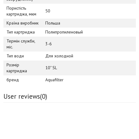
Пористість
50
картриджа, мкм
Країна виробник
Польша
Тип картриджа
Полипропиленовый
Термін служби,
3-6
міс.
Тип води
Для холодной
Розмір
10" SL
картриджа
бренд
Aquafilter
User reviews(
0
)