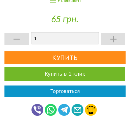

У наявності
65 грн.


Купить в 1 клик
Торговаться