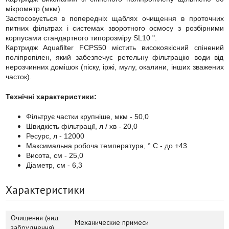
мікрометр (мкм).
Застосовується в попередніх щаблях очищення в проточних
питних фільтрах і системах зворотного осмосу з розбірними
корпусами стандартного типорозміру SL10 ".
Картридж Aquafilter FCPS50 містить високоякісний спінений
поліпропілен, який забезпечує ретельну фільтрацію води від
нерозчинних домішок (піску, іржі, мулу, окалини, інших зважених
часток).
Технічні характеристики:
Фільтрує частки крупніше, мкм - 50,0
Швидкість фільтрації, л / хв - 20,0
Ресурс, л - 12000
Максимальна робоча температура, ° С - до +43
Висота, см - 25,0
Діаметр, см - 6,3
Характеристики
Очищення (вид
Механические примеси
забруднення)