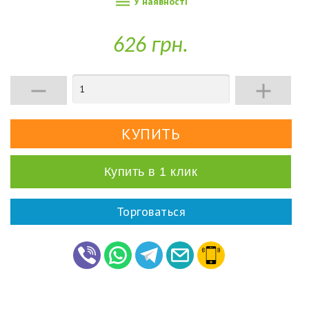

У наявності
626 грн.


Купить в 1 клик
Торговаться