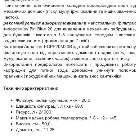
Призначення: для очищення холодної водопровідної води від
механічних домішок (піску, мулу, іржі, окалини та інших зважених
часток).
рекомендується використовувати
в магістральних фільтрах
типорозміру Вig Вlue 20 для видалення механічних забруднень,
для будинків і квартир з 1-3 санвузлами, середнім і високим
водоспоживанням (проживання до 7 осіб).
Картридж Aquafilter FCPP20M20B здатний забезпечити ретельну
фільтрацію води від нерозчинних домішок і опадів (піску, іржі,
мулу, окалини, зважених часток) з мінімальною втратою тиску.
Використання предфильтра полегшить і продовжить роботу
картриджів для питної води, допоможе уникнути поломок
пральних і посудомийних машин, знизить знос сантехніки.
Технічні характеристики:
Фільтрує частки крупніше, мкм - 20,0
Швидкість фільтрації, л / хв - 60,0
Ресурс, л - 24000
Максимальна робоча температура, ° С - +2 - +45
Висота, см - 50,0
Діаметр, см - 11,25