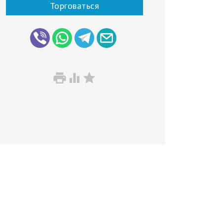
Торговаться


