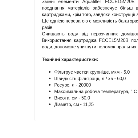
Змінні елементи Aquafilter FCCEL5M20B 
поєднання матеріалів забезпечує більш в
картриджами, крім того, завдяки конструкції
Ще однією перевагою є можливість багатора
разів.
Очищають воду від нерозчинних домішок,
Використання картриджа FCCEL5M20B поле
води, допоможе уникнути поломок пральних і
Технічні характеристики:
Фільтрує частки крупніше, мкм - 5,0
Швидкість фільтрації, л / хв - 60,0
Ресурс, л - 20000
Максимальна робоча температура, ° С -
Висота, см - 50,0
Діаметр, см - 11,25