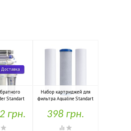
 Доставка
обратного
Набор картриджей для
Комп
der Standart
фильтра Aqualine Standart
накопите
io UF P
1-2-3
Kaplya
2 грн.
398 грн.
1,97


аявності
У наявності
У н



