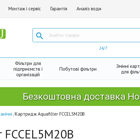
Монтаж і сервіс
Гарантія
Аналіз води

24/7
Фільтри для
Змінні кар
підприємств і
Побутові фільтри
для філь
організацій
Безкоштовна доставка Новою По
анічні
/
Картридж Aquafilter FCCEL5M20B
er FCCEL5M20B