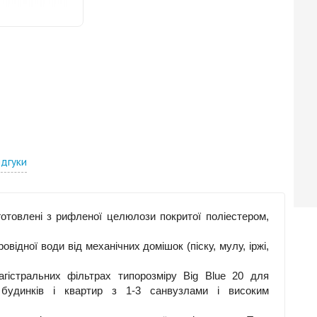
ідгуки
готовлені з рифленої целюлози покритої поліестером,
ідної води від механічних домішок (піску, мулу, іржі,
гістральних фільтрах типорозміру Big Blue 20 для
будинків і квартир з 1-3 санвузлами і високим