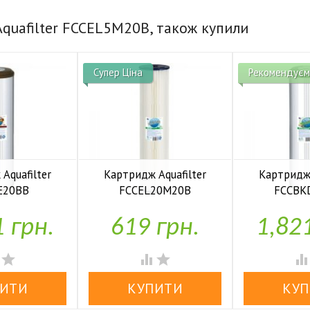
Aquafilter FCCEL5M20B, також купили
Супер Ціна
Рекомендуєм
Aquafilter
Картридж Aquafilter
Картридж 
E20BB
FCCEL20M20B
FCCBK


аявності
У наявності
У н
1 грн.
619 грн.
1,82



