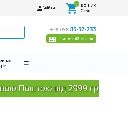

КОШИК

Увійти
0 грн.
83-32-233
+38 098

Зворотній звязок
триджі

трів
штою від 2999 грн!