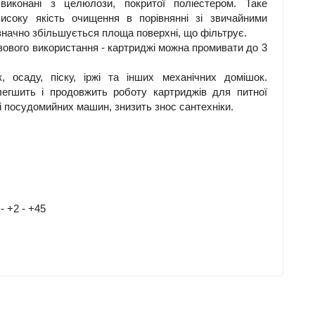
виконані з целюлози, покритої поліестером. Таке
исоку якість очищення в порівнянні зі звичайними
 значно збільшується площа поверхні, що фільтрує.
зового використання - картриджі можна промивати до 3
 осаду, піску, іржі та інших механічних домішок.
гшить і продовжить роботу картриджів для питної
 посудомийних машин, знизить знос сантехніки.
 +2 - +45