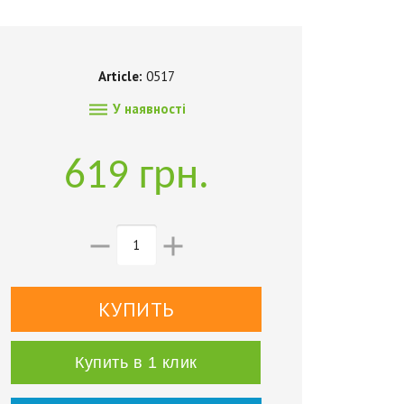
Article:
0517

У наявності
619 грн.


Купить в 1 клик