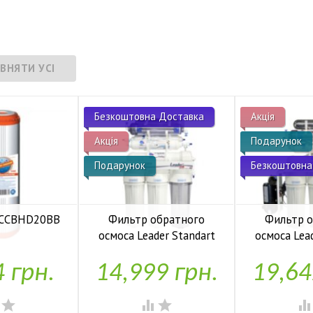
Безкоштовна Доставка
Акція
Акція
Подарунок
Подарунок
Безкоштовна
 FCCBHD20BB
Фильтр обратного
Фильтр 
осмоса Leader Standart
осмоса Lea
аявності
RO-6 bio UF
RO-6 b
4 грн.
14,999 грн.
19,64


У наявності
У н



