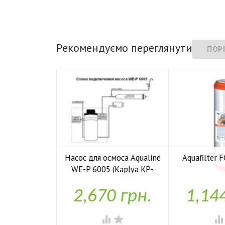
Рекомендуємо переглянути
Насос для осмоса Aqualine
Aquafilter
WE-P 6005 (Kaplya KP-

У н
P6005)
2,670 грн.
1,14

У наявності

