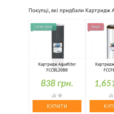
Покупці, які придбали Картридж 
Супер Ціна
Акція
Картридж Aquafilter
Картридж 
FCCBL20BB
FCCF


У наявності
У н
838 грн.
1,65

