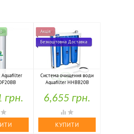
о
Акція
Супер Ціна
Безкоштовна Доставка
Aquafilter
Система очищення води
Картридж 
DF20BB
Aquafilter HHBB20B
FC


аявності
У наявності
У н
1 грн.
6,655 грн.
65 



