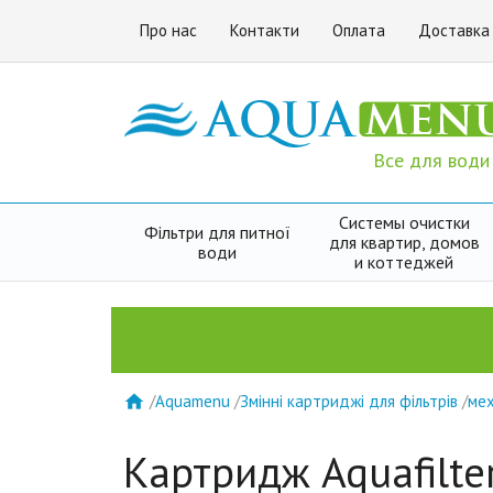
Про нас
Контакти
Оплата
Доставка
Все для води
Системы очистки
Фільтри для питної
для квартир, домов
води
и коттеджей
/
Aquamenu
/
Змінні картриджі для фільтрів
/
мех

Картридж Aquafilt