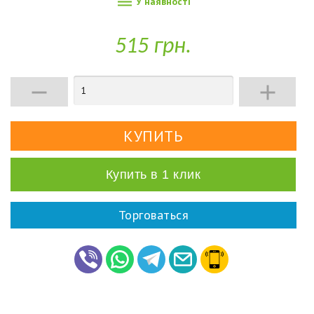

У наявності
515 грн.


Купить в 1 клик
Торговаться