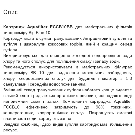
Опис
Картридж Aquafilter FCCB10BB
для магістральних фільтрів
типорозміру Big Blue 10
Картридж містить суміш гранульованих Антрацитовий вугілля та
вугілля з шкаралупи кокосових горіхів, який є кращим серед
вугілля.
Використовується для очищення холодної водопровідної води
хлору та його сполук, для поліпшення смаку і запаху води.
Рекомендується використовувати в магістральних фільтрах
типорозміру ВВ 10 для видалення механічних забруднень,
хлору, хлорорганічних сполук для будинків і квартир з 1-3
санвузлами і середнім водоспоживанням.
Змішаний склад гранульованих вугілля набагато краще видаляє
вільний хлор і ряд летких органічних речовин, які надають воді
неприємний смак і запах. Компоненти картриджа Aquafilter
FCCB10 ефективно затримують до 98% токсичних,
канцерогенних, хлорорганічних сполук. Покращують смакові
властивості води, коригують запах.
Завдяки комбінації двох видів вугілля картридж має збільшений
ресурс.