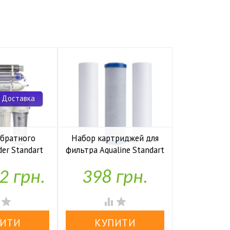
 Доставка
обратного
Набор картриджей для
Комп
der Standart
фильтра Aqualine Standart
накопите
io UF P
1-2-3
Kaplya
2 грн.
398 грн.
1,97


аявності
У наявності
У н



