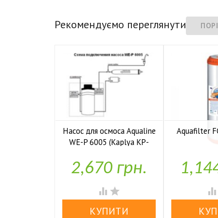
Рекомендуємо переглянути
Насос для осмоса Aqualine
Aquafilter
WE-P 6005 (Kaplya KP-

У н
P6005)
2,670 грн.
1,14

У наявності

