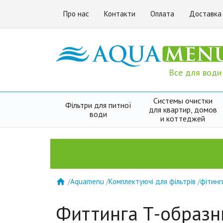
Про нас
Контакти
Оплата
Доставка
Все для води
Системы очистки
Фільтри для питної
для квартир, домов
води
и коттеджей
/
Aquamenu
/
Комплектуючі для фільтрів
/
фітинг

Фиттинга Т-образний 