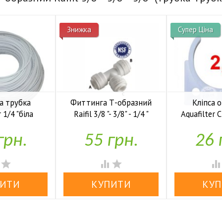
Знижка
Супер Ціна
а трубка
Фиттинга Т-образний
Кліпса 
r 1/4 "біла
Raifil 3/8 "- 3/8" - 1/4 "
Aquafilter 
(трубка-трубка-трубка)

аявності
У н
грн.
55 грн.
26 

У наявності



