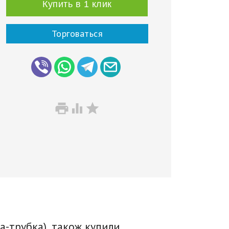
Купить в 1 клик
Торговаться



ка-трубка), також купили