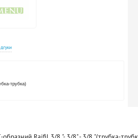
ідгуки
убка-
трубка
)
бразний Raifil 3/8 "- 3/8" - 3/8 "(трубка-труб