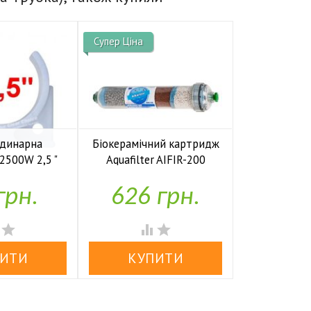
Супер Ціна
Супер Ціна
одинарна
Біокерамічний картридж
Вугільний 
C2500W 2,5 "
Aquafilter AIFIR-200
In-Lin


аявності
У наявності
У н
грн.
626 грн.
440



