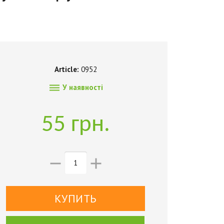
Article:
0952

У наявності
55 грн.

