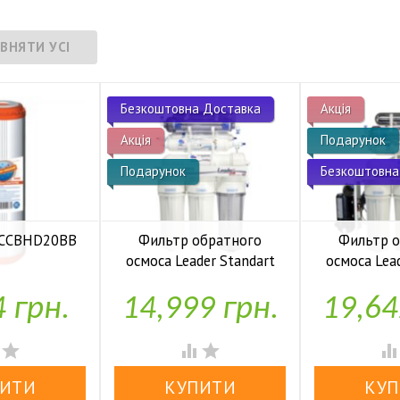
Безкоштовна Доставка
Акція
Акція
Подарунок
Подарунок
Безкоштовна
 FCCBHD20BB
Фильтр обратного
Фильтр 
осмоса Leader Standart
осмоса Lea
аявності
RO-6 bio UF
RO-6 b
4 грн.
14,999 грн.
19,64


У наявності
У н



