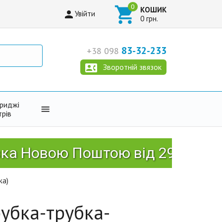

КОШИК

Увійти
0 грн.
83-32-233
+38 098

Зворотній звязок
триджі

трів
вою Поштою від 2999 грн!
ка)
трубка-трубка-