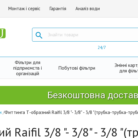
Монтаж і сервіс
Гарантія
Аналіз води

24/7
Фільтри для
Змінні кар
підприємств і
Побутові фільтри
для філь
організацій
Безкоштовна доставка Но
и
/
Фиттинга Т-образний Raifil 3/8 "- 3/8" - 3/8 "(трубка-трубка-труб
Raifil 3/8 "- 3/8" - 3/8 "(