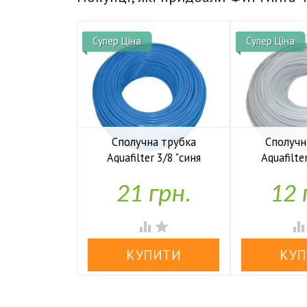
Супер Ціна
Супер Ціна
Сполучна трубка
Сполучн
Aquafilter 3/8 "синя
Aquafilte


У наявності
У н
21 грн.
12 

