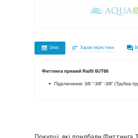



Опис
Характеристики
В
Фиттинга прямий Raifil 6UT66
Підключення: 3/8 "-
3/8
"
-
3/8
"
(Трубка-тр
Покупці, які придбали Фиттинга Т-о