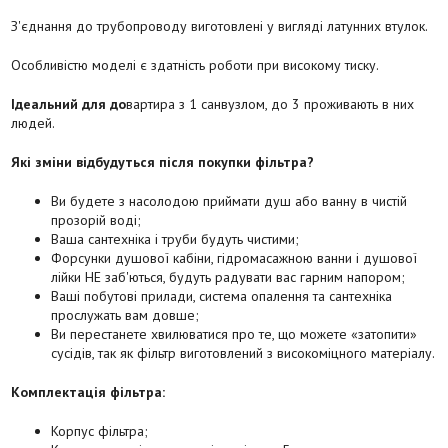
З'єднання до трубопроводу виготовлені у вигляді латунних втулок.
Особливістю моделі є здатність роботи при високому тиску.
Ідеальний для до
вартира з 1 санвузлом, до 3 проживають в них
людей.
Які зміни відбудуться після покупки фільтра?
Ви будете з насолодою приймати душ або ванну в чистій
прозорій воді;
Ваша сантехніка і труби будуть чистими;
Форсунки душової кабіни, гідромасажною ванни і душової
лійки НЕ заб'ються, будуть радувати вас гарним напором;
Ваші побутові прилади, система опалення та сантехніка
прослужать вам довше;
Ви перестанете хвилюватися про те, що можете «затопити»
сусідів, так як фільтр виготовлений з високоміцного матеріалу.
Комплектація фільтра:
Корпус фільтра;