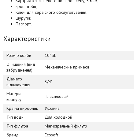
Картридж з спіненого поліпропілену, 5 мкм;
кронштейн;
Ключ для сервісного обслуговування;
шурупи;
Паспорт.
Характеристики
Розмір колби
10" SL
Очищення (вид
Механические примеси
забруднення)
Діаметр
3/4"
підключення
Матеріал
Пластиковый
корпусу
Країна виробник
Украина
Тип води
Для холодной
Тип фільтра
Магистральный фильтр
бренд
Ecosoft