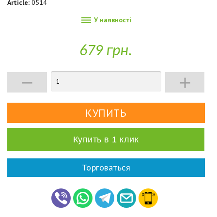
Article:
0514

У наявності
679 грн.


Купить в 1 клик
Торговаться