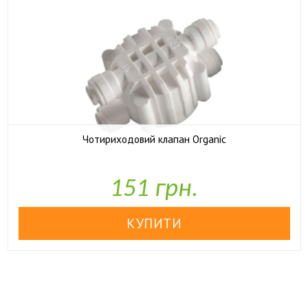
Чотириходовий клапан Organic

У наявності
151 грн.