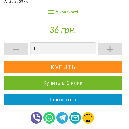
Article:
0978

У наявності
36 грн.


Купить в 1 клик
Торговаться