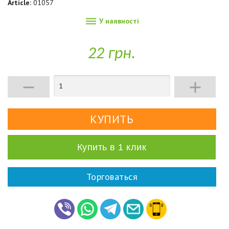
Article:
01057

У наявності
22 грн.


Купить в 1 клик
Торговаться