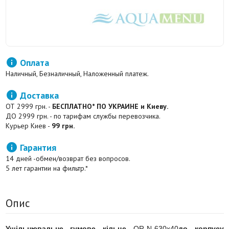

Оплата
Наличный, Безналичный, Наложенный платеж.

Доставка
ОТ 2999 грн. -
БЕСПЛАТНО* ПО УКРАИНЕ и Киеву.
ДО 2999 грн. - по тарифам службы перевозчика.
Курьер Киев -
99 грн.

Гарантия
14 дней -обмен/возврат без вопросов.
5 лет гарантии на фильтр.*
Опис
Ущільнювальне гумове кільце
OR-N-630x40
до корпусу