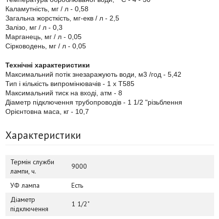
Каламутність, мг / л - 0,58
Загальна жорсткість, мг-екв / л - 2,5
Залізо, мг / л - 0,3
Марганець, мг / л - 0,05
Сірководень, мг / л - 0,05
Технічні характеристики
Максимальний потік знезаражують води, м3 /год - 5,42
Тип і кількість випромінювачів - 1 х T585
Максимальний тиск на вході, атм - 8
Діаметр підключення трубопроводів - 1 1/2 "різьблення
Орієнтовна маса, кг - 10,7
Характеристики
Термін служби
9000
лампи, ч.
УФ лампа
Есть
Діаметр
1 1/2"
підключення