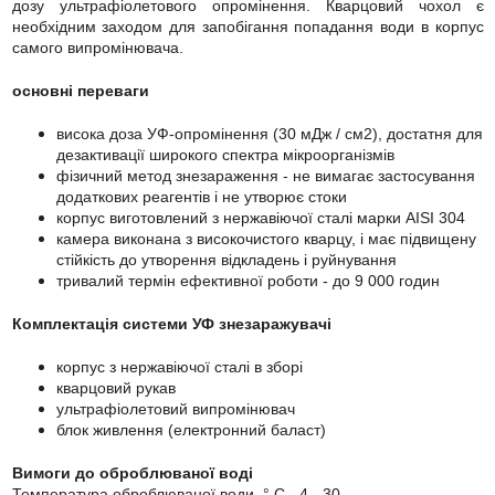
дозу ультрафіолетового опромінення. Кварцовий чохол є
необхідним заходом для запобігання попадання води в корпус
самого випромінювача.
основні переваги
висока доза УФ-опромінення (30 мДж / см2), достатня для
дезактивації широкого спектра мікроорганізмів
фізичний метод знезараження - не вимагає застосування
додаткових реагентів і не утворює стоки
корпус виготовлений з нержавіючої сталі марки AISI 304
камера виконана з високочистого кварцу, і має підвищену
стійкість до утворення відкладень і руйнування
тривалий термін ефективної роботи - до 9 000 годин
Комплектація системи УФ знезаражувачі
корпус з нержавіючої сталі в зборі
кварцовий рукав
ультрафіолетовий випромінювач
блок живлення (електронний баласт)
Вимоги до оброблюваної воді
Температура оброблюваної води, ° С - 4 - 30