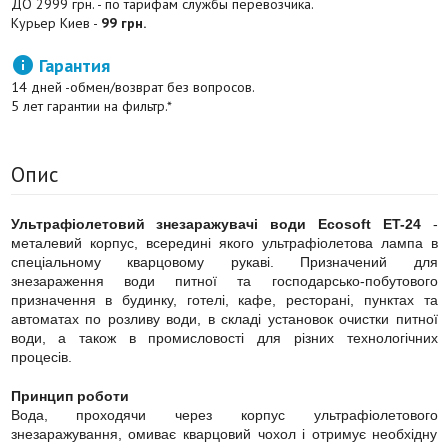
ДО 2999 грн. - по тарифам службы перевозчика.
Курьер Киев -
99 грн.

Гарантия
14 дней -обмен/возврат без вопросов.
5 лет гарантии на фильтр.*
Опис
Ультрафіолетовий знезаражувачі води Ecosoft ET-24
-
металевий корпус, всередині якого ультрафіолетова лампа в
спеціальному кварцовому рукаві. Призначений для
знезараження води питної та господарсько-побутового
призначення в будинку, готелі, кафе, ресторані, пунктах та
автоматах по розливу води, в складі установок очистки питної
води, а також в промисловості для різних технологічних
процесів.
Принцип роботи
Вода, проходячи через корпус ультрафіолетового
знезаражування, омиває кварцовий чохол і отримує необхідну