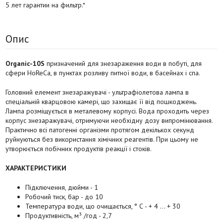
5 лет гарантии на фильтр.*
Опис
Organic-10S
призначений для знезараження води в побуті, для
сфери HoReCa, в пунктах розливу питної води, в басейнах і спа.
Головний елемент знезаражувачі - ультрафіолетова лампа в
спеціальній кварцовою камері, що захищає її від пошкоджень.
Лампа розміщується в металевому корпусі. Вода проходить через
корпус знезаражувачі, отримуючи необхідну дозу випромінювання.
Практично всі патогенні організми протягом декількох секунд
руйнуються без використання хімічних реагентів. При цьому не
утворюється побічних продуктів реакції і стоків.
ХАРАКТЕРИСТИКИ
Підключення, дюйми - 1
Робочий тиск, бар - до 10
Температура води, що очищається, ° С - + 4 ... + 30
Продуктивність, м³ /год - 2,7