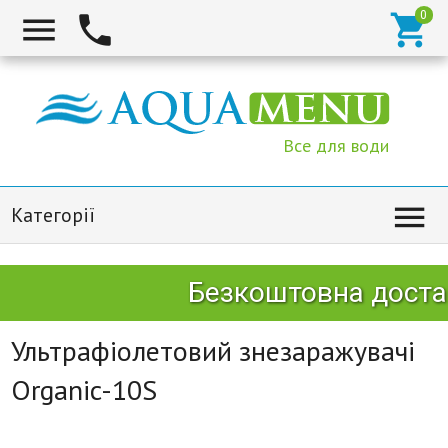



Все для води

Категорії
Безкоштовна достав
Ультрафіолетовий знезаражувачі
Organic-10S