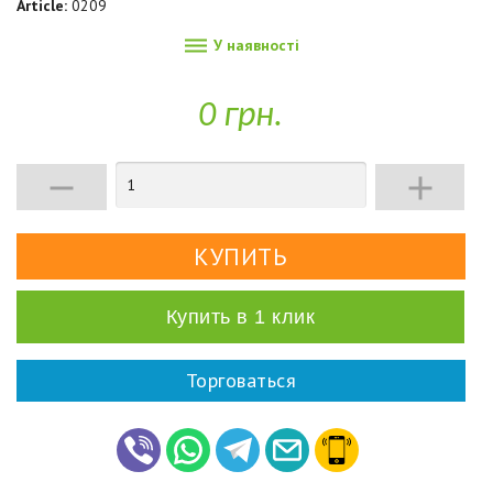
Article:
0209

У наявності
0 грн.


Купить в 1 клик
Торговаться