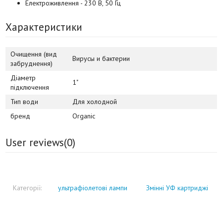
Електроживлення - 230 В, 50 Гц
Характеристики
Очищення (вид
Вирусы и бактерии
забруднення)
Діаметр
1"
підключення
Тип води
Для холодной
бренд
Organic
User reviews(
0
)
Категорії:
ультрафіолетові лампи
Змінні УФ картриджі