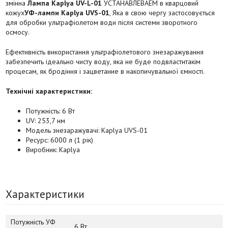
змінна
Лампа Kaplya UV-L-01
УСТАНАВЛЕВАЕМ в кварцовий
кожух
УФ-лампи Kaplya UVS-01
, Яка в свою чергу застосовується
для обробки ультрафіолетом води після системи зворотного
осмосу.
Ефективність використання ультрафіолетового знезаражування
забезпечить ідеально чисту воду, яка не буде подвластнтакім
процесам, як бродіння і зацветание в накопичувальної ємності.
Технічні характеристики:
Потужність: 6 Вт
UV: 253,7 нм
Модель знезаражувачі: Kaplya UVS-01
Ресурс: 6000 л (1 рік)
Виробник: Кaplya
Характеристики
Потужність УФ
6 Вт