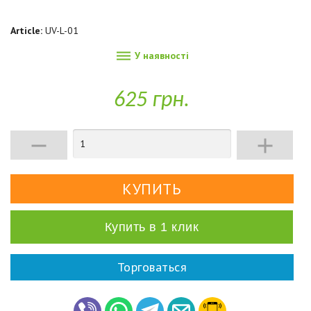
Article:
UV-L-01

У наявності
625 грн.


Купить в 1 клик
Торговаться