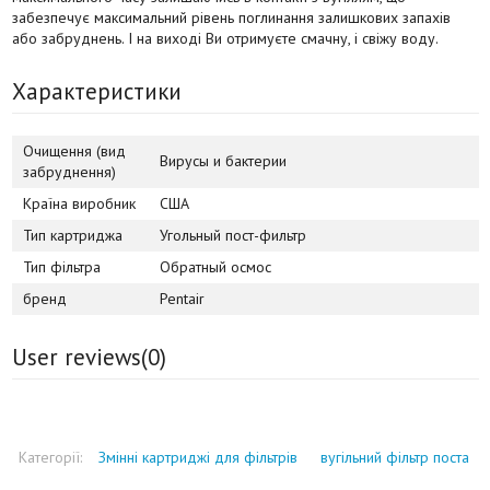
забезпечує максимальний рівень поглинання залишкових запахів
або забруднень. І на виході Ви отримуєте смачну, і свіжу воду.
Характеристики
Очищення (вид
Вирусы и бактерии
забруднення)
Країна виробник
США
Тип картриджа
Угольный пост-фильтр
Тип фільтра
Обратный осмос
бренд
Pentair
User reviews(
0
)
Категорії:
Змінні картриджі для фільтрів
вугільний фільтр поста