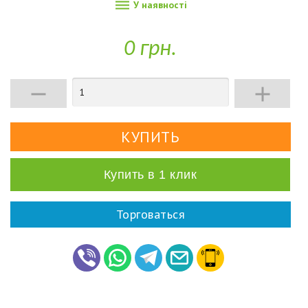

У наявності
0 грн.


Купить в 1 клик
Торговаться