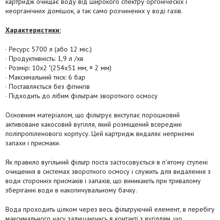
картридж очищає воду від широкого спектру оргоніческіх і
неорганічних домішок, а так само розчинених у воді газів.
Характеристики:
· Ресурс 5700 л (або 12 міс.)
· Продуктивність: 1,9 л /хв
· Розмір: 10х2 "(254х51 мм, ± 2 мм)
· Максимальний тиск: 6 бар
· Поставляється без фітингів
· Підходить до лібим фільтрам зворотного осмосу
Основним матеріалом, що фільтрує виступає порошковий
активоване какосовий вугілля, який розміщений всередині
поліпропіленового корпусу. Цей картридж видаляє неприємні
запахи і присмаки.
Як правило вугільний фільтр поста застосовується в п'ятому ступені
очищення в системах зворотного осмосу і служить для видалення з
води сторонніх присмаків і запахів, що виникають при тривалому
зберіганні води в накопичувальному бачку.
Вода проходить цілком через весь фільтруючий елемент, в перебігу
максимального часу залишаючись в контакті з вугіллям, що