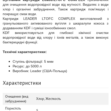
для очищення водопровідної води від мутності. Видаляє з води
хлор і органічні забруднення, Також картридж пом'якшує і
покращує смак води.
Картридж LEADER LTOFC COMPLEX виготовлений з
гранульованого активованого вугілля з шкаралупи кокоса з
додаванням KDF і суміші іонообмінних смол.
KDF використовується для глибокої хімічної очистки
водопровідної води від хлору і іонів металів, а також виконує
бактерицидні функції.
Технічні характеристики:
Ступінь фільтрації: 5 мкм
Ресурс: до 5000 л
Виробник: Leader (США-Польща)
Характеристики
Очищення (вид
Хлор, Жесткость
забруднення)
Пористість
5