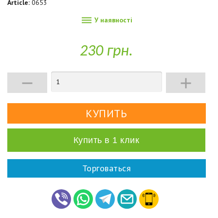
Article:
0653

У наявності
230 грн.


Купить в 1 клик
Торговаться