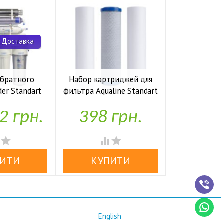
 Доставка
обратного
Набор картриджей для
Комп
der Standart
фильтра Aqualine Standart
накопите
io UF P
1-2-3
Kaplya
2 грн.
398 грн.
1,97


аявності
У наявності
У н




English