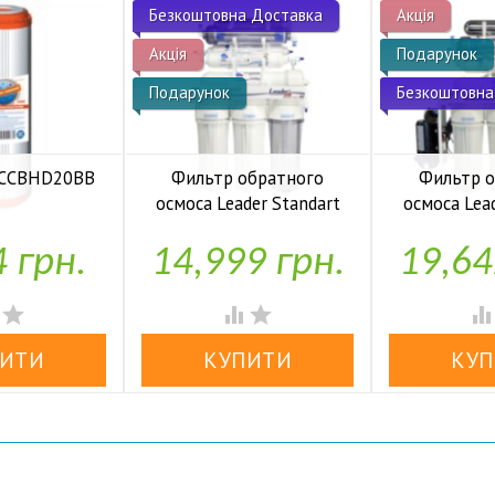
Безкоштовна Доставка
Акція
Акція
Подарунок
Подарунок
Безкоштовна
 FCCBHD20BB
Фильтр обратного
Фильтр 
осмоса Leader Standart
осмоса Lea
аявності
RO-6 bio UF
RO-6 b
4 грн.
14,999 грн.
19,64


У наявності
У н



