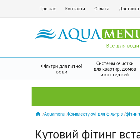
Про нас
Контакти
Оплата
Доставка
Все для води
Системы очистки
Фільтри для питної
для квартир, домов
води
и коттеджей
/
Aquamenu
/
Комплектуючі для фільтрів
/
фітинг

Кутовий фітинг вст