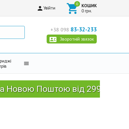

КОШИК

Увійти
0 грн.
83-32-233
+38 098

Зворотній звязок
триджі

трів
вою Поштою від 2999 грн!