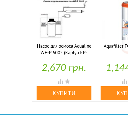
Насос для осмоса Aqualine
Aquafilter
WE-P 6005 (Kaplya KP-

У н
P6005)
2,670 грн.
1,14

У наявності

