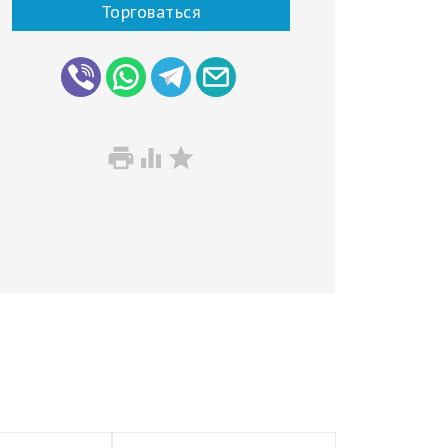
Торговаться


