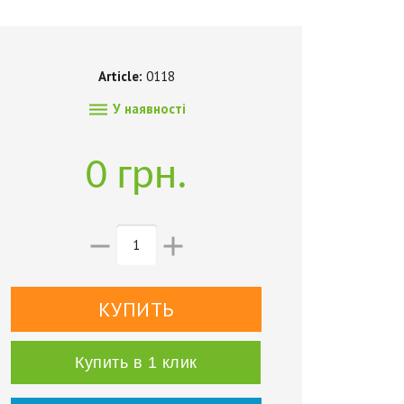
Article:
0118

У наявності
0 грн.


Купить в 1 клик