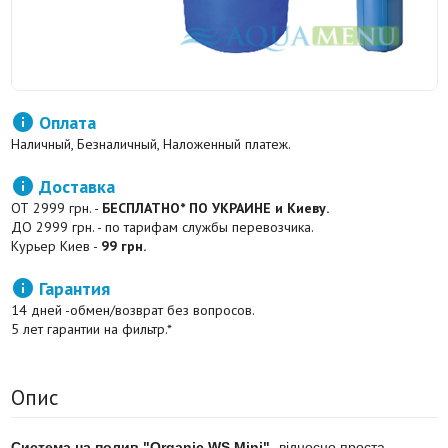

Оплата
Наличный, Безналичный, Наложенный платеж.

Доставка
ОТ 2999 грн. -
БЕСПЛАТНО* ПО УКРАИНЕ и Киеву.
ДО 2999 грн. - по тарифам службы перевозчика.
Курьер Киев -
99 грн.

Гарантия
14 дней -обмен/возврат без вопросов.
5 лет гарантии на фильтр.*
Опис
Система на полив "Organic WS Mini"
- відносно проста