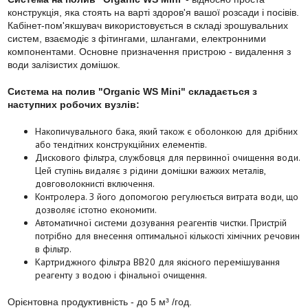
конструкція, яка стоять на варті здоров'я вашої розсади і посівів.
Кабінет-пом'якшувач використовується в складі зрошувальних
систем, взаємодіє з фітингами, шлангами, електронними
компонентами. Основне призначення пристрою - видалення з
води залізистих домішок.
Система на полив "Organic WS Mini" складається з
наступних робочих вузлів:
Накопичувального бака, який також є оболонкою для дрібних
або тендітних конструкційних елементів.
Дискового фільтра, службовця для первинної очищення води.
Цей ступінь видаляє з рідини домішки важких металів,
довговолокнисті включення.
Контролера. З його допомогою регулюється витрата води, що
дозволяє істотно економити.
Автоматичної системи дозування реагентів чистки. Пристрій
потрібно для внесення оптимальної кількості хімічних речовин
в фільтр.
Картриджного фільтра ВВ20 для якісного перемішування
реагенту з водою і фінальної очищення.
Орієнтовна продуктивність - до 5 м³ /год.