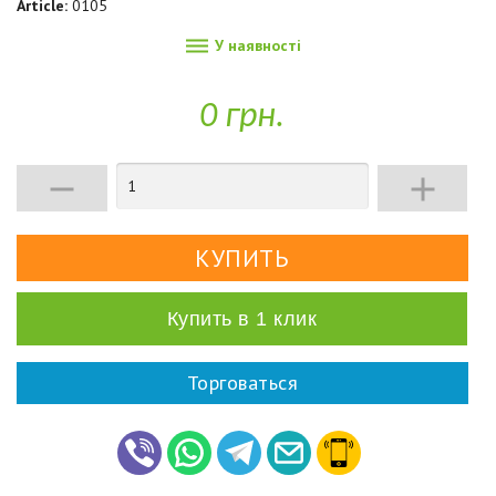
Article:
0105

У наявності
0 грн.


Купить в 1 клик
Торговаться