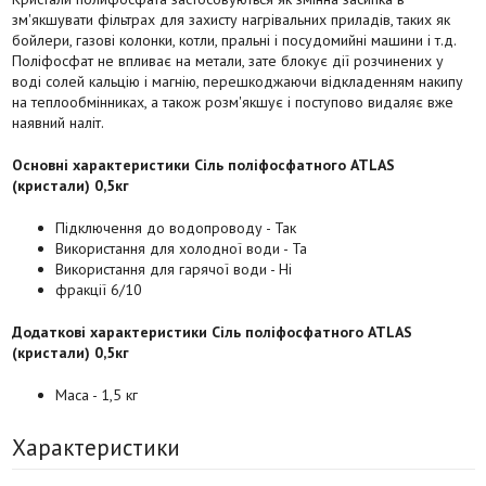
зм'якшувати фільтрах для захисту нагрівальних приладів, таких як
бойлери, газові колонки, котли, пральні і посудомийні машини і т.д.
Поліфосфат не впливає на метали, зате блокує дії розчинених у
воді солей кальцію і магнію, перешкоджаючи відкладенням накипу
на теплообмінниках, а також розм'якшує і поступово видаляє вже
наявний наліт.
Основні характеристики Сіль поліфосфатного ATLAS
(кристали) 0,5кг
Підключення до водопроводу - Так
Використання для холодної води - Та
Використання для гарячої води - Ні
фракції 6/10
Додаткові характеристики Сіль поліфосфатного ATLAS
(кристали) 0,5кг
Маса - 1,5 кг
Характеристики