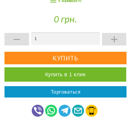

У наявності
0 грн.


Купить в 1 клик
Торговаться