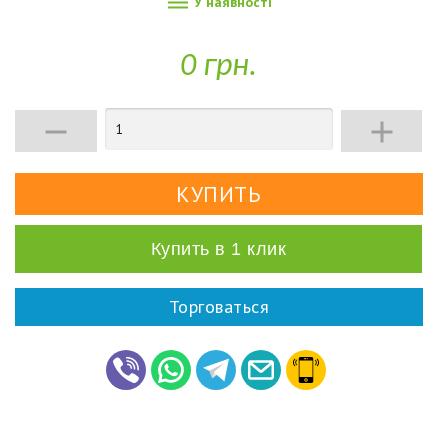

У наявності
0 грн.


Купить в 1 клик
Торговаться