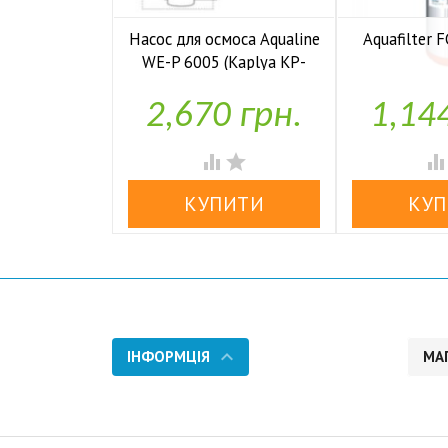
Насос для осмоса Aqualine
Aquafilter
WE-P 6005 (Kaplya KP-

У н
P6005)
2,670 грн.
1,14

У наявності


ІНФОРМЦІЯ
МА