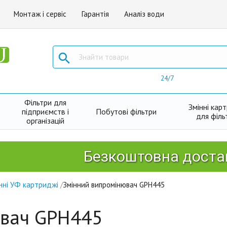
Монтаж і сервіс
Гарантія
Аналіз води

24/7
Фільтри для
Змінні кар
підприємств і
Побутові фільтри
для філь
організацій
Безкоштовна доставка 
нні УФ картриджі
/
Змінний випромінювач GPH445
ювач GPH445