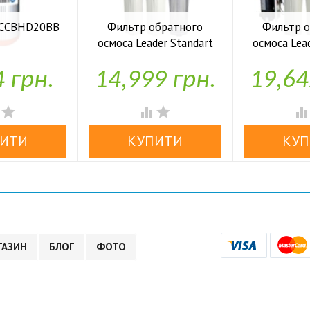
 FCCBHD20BB
Фильтр обратного
Фильтр 
осмоса Leader Standart
осмоса Lea
аявності
RO-6 bio UF
RO-6 b
4 грн.
14,999 грн.
19,64


У наявності
У н




ГАЗИН
БЛОГ
ФОТО