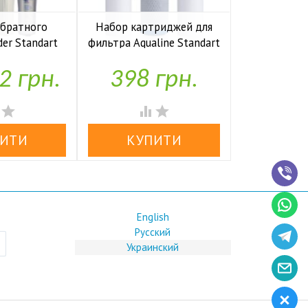
обратного
Набор картриджей для
Комп
der Standart
фильтра Aqualine Standart
накопите
io UF P
1-2-3
Kaplya
2 грн.
398 грн.
1,97


аявності
У наявності
У н




English
Русский
Украинский