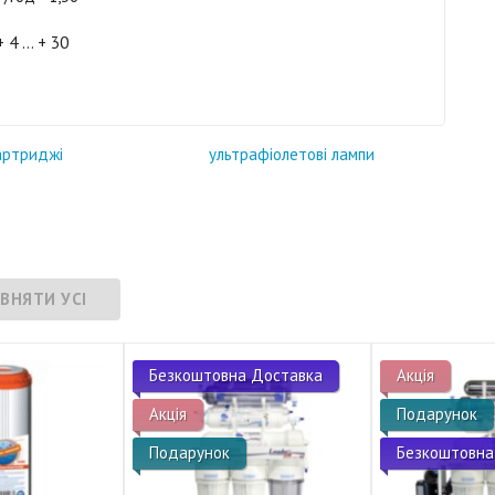
4 ... + 30
артриджі
ультрафіолетові лампи
Безкоштовна Доставка
Акція
Акція
Подарунок
Подарунок
Безкоштовна