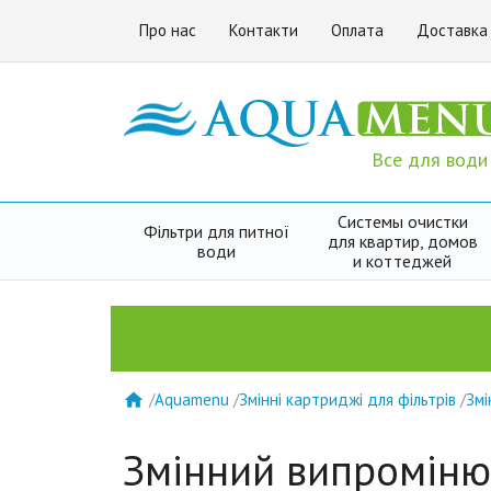
Про нас
Контакти
Оплата
Доставка
Все для води
Системы очистки
Фільтри для питної
для квартир, домов
води
и коттеджей
/
Aquamenu
/
Змінні картриджі для фільтрів
/
Змі

Змінний випромін