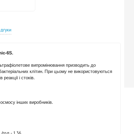
ідгуки
ic-6S.
ьтрафіолетове випромінювання призводить до
 бактеріальних клітин. При цьому не використовуються
реакції і стоків.
 осмосу інших виробників.
/год - 1,36