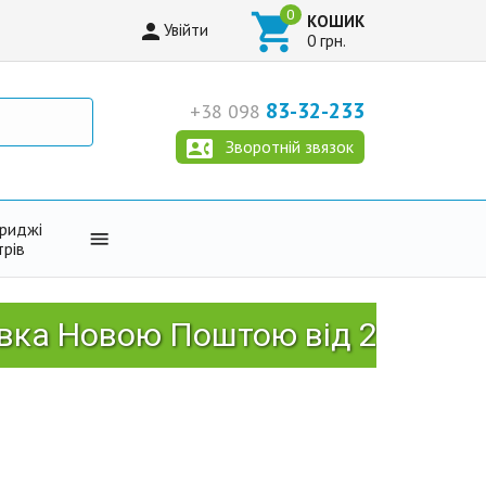

КОШИК

Увійти
0 грн.
83-32-233
+38 098

Зворотній звязок
триджі

трів
Новою Поштою від 2999 грн!