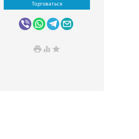
Торговаться


