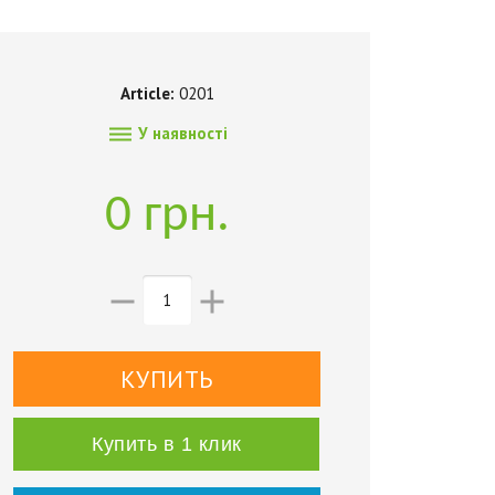
Article:
0201

У наявності
0 грн.


Купить в 1 клик