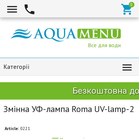



Все для води

Категорії
Безкоштовна дос
Змінна УФ-лампа Roma UV-lamp-2
Article:
0221